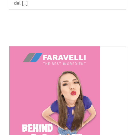
del [...]
Cerca
per: