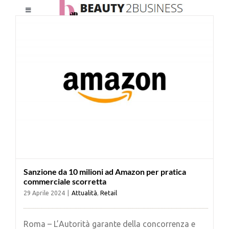
Salta
Toggle
al
Navigation
contenuto
HOME
CHI SIAMO
LE RIVISTE
NEWSLETTER
Sanzione da 10 milioni ad Amazon per pratica
CATEGORIE
commerciale scorretta
29 Aprile 2024
|
Attualità
,
Retail
CONTATTI
Roma – L’Autorità garante della concorrenza e