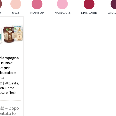
PI MEDIAGROUP racchiude un pool di società di comunicazi
Y
FACE
MAKE UP
HAIR CARE
MAN CARE
ORAL
ditrici specializzate nell’informazione b2b. Edizioni Turbo, in
icolare, attraverso numerose riviste verticali, fornisce strument
rmazione che coinvolgono gli attori nei settori beauty, food,
hnology, entertainment e sport.
LE RIVISTE
y tuned!
Sciampagna
e nuove
he per
Scroll Down
 bucato e
na
22
|
Attualità
,
een
,
Home
l care
,
Tech
Mb) – Dopo
entato lo