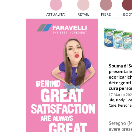
TES
ATTUALITA’
RETAIL
FIERE
BOD
ed e
part
info
tec
Sta
Spuma di 
presenta l
ecoricaric
detergenti
cura perso
17 Marzo 20
Bio
,
Body
,
Gr
Care
,
Persona
Seregno (
avere pres