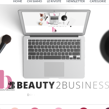
HOME
CHI SIAMO
LE RIVISTE
NEWSLETTER
CATEGORIE
B
E
A
U
T
Y
2
B
U
S
I
N
E
S
S
D
i
r
e
t
t
o
d
a
A
n
g
e