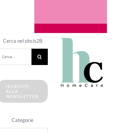
Cerca nel sito b2B
erca
er:
ISCRIVITI
ALLA
NEWSLETTER
Categorie
ategorie