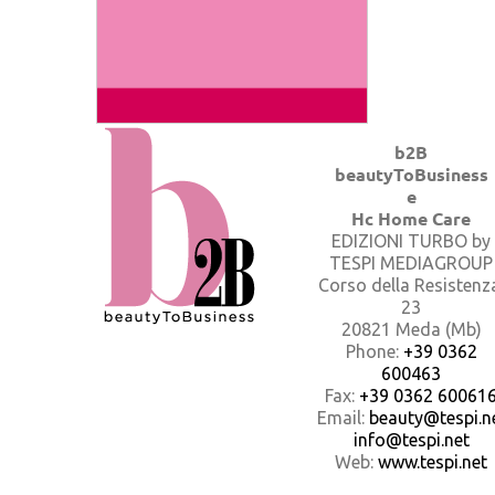
b2B
beautyToBusiness
e
Hc Home Care
EDIZIONI TURBO by
TESPI MEDIAGROUP
Corso della Resistenz
23
20821 Meda (Mb)
Phone:
+39 0362
600463
Fax:
+39 0362 60061
Email:
beauty@tespi.ne
info@tespi.net
Web:
www.tespi.net