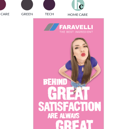
one
 CARE
GREEN
TECH
HOME CARE
i di