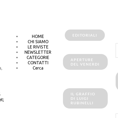
EDITORIALI
HOME
CHI SIAMO
C
LE RIVISTE
p
NEWSLETTER
CATEGORIE
APERTURE
CONTATTI
DEL VENERDI
a,
Cerca
IL GRAFFIO
6
DI LUIGI
t;
RUBINELLI
C