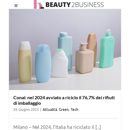
Salta
Toggle
al
Navigation
contenuto
HOME
CHI SIAMO
LE RIVISTE
NEWSLETTER
Conai: nel 2024 avviato a riciclo il 76,7% dei rifiuti
CATEGORIE
di imballaggio
26 Giugno 2025
|
Attualità
,
Green
,
Tech
CONTATTI
Milano – Nel 2024, l’Italia ha riciclato il [...]