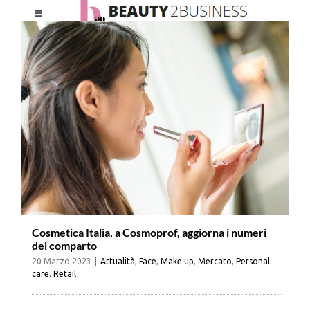
Salta
Toggle
al
Navigation
contenuto
HOME
CHI SIAMO
LE RIVISTE
NEWSLETTER
Cosmetica Italia, a Cosmoprof, aggiorna i numeri
CATEGORIE
del comparto
20 Marzo 2023
|
Attualità
,
Face
,
Make up
,
Mercato
,
Personal
care
,
Retail
CONTATTI