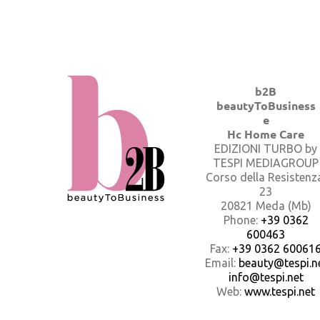
b2B
beautyToBusiness
e
Hc Home Care
EDIZIONI TURBO by
TESPI MEDIAGROUP
Corso della Resistenz
23
20821 Meda (Mb)
Phone:
+39 0362
600463
Fax:
+39 0362 60061
Email:
beauty@tespi.ne
info@tespi.net
Web:
www.tespi.net