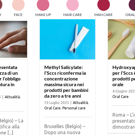
PI MEDIAGROUP racchiude un pool di società di comunicazi
Y
FACE
MAKE UP
HAIR CARE
MAN CARE
ORAL
ditrici specializzate nell’informazione b2b. Edizioni Turbo, in
icolare, attraverso numerose riviste verticali, fornisce strument
rmazione che coinvolgono gli attori nei settori beauty, food,
hnology, entertainment e sport.
LE RIVISTE
y tuned!
esentata
Methyl Salicylate:
Hydroxyap
zza di un
l’Sccs riconferma la
per l’Sccs 
 l’obbligo
concentrazione
prodotti pe
Scroll Down
atura in
massima sicura nei
orale
prodotti per bambini
4 Giugno 202
da zero a tre anni
Oral Care
5
|
Attualità
,
10 Luglio 2025
|
Attualità
,
Oral Care
,
Personal care
Roma – L’i
Belgio) – La
presentato
Bruxelles (Belgio) –
fica alla
dimostrare 
Dopo una nuova
e [...]