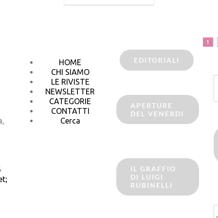
1
EDITORIALI
HOME
CHI SIAMO
C
LE RIVISTE
p
NEWSLETTER
CATEGORIE
APERTURE
CONTATTI
DEL VENERDI
a,
Cerca
IL GRAFFIO
6
DI LUIGI
t;
RUBINELLI
C