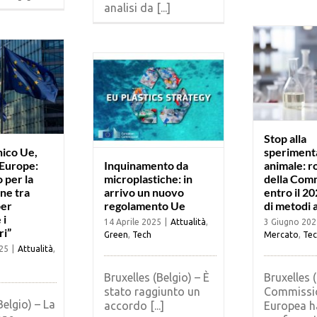
analisi da [...]
Stop alla
ico Ue,
speriment
Europe:
Inquinamento da
animale: 
 per la
microplastiche: in
della Com
ne tra
arrivo un nuovo
entro il 20
per
regolamento Ue
di metodi a
 i
14 Aprile 2025
|
Attualità
,
3 Giugno 202
i”
Green
,
Tech
Mercato
,
Tec
25
|
Attualità
,
Bruxelles (Belgio) – È
Bruxelles (
stato raggiunto un
Commissi
Belgio) – La
accordo [...]
Europea h