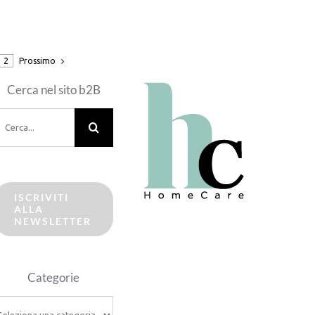
Prossimo
2
Cerca nel sito b2B
erca
er:
ISCRIVITI
ALLA
NEWSLETTER
Categorie
ategorie