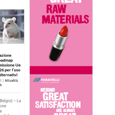
azione
roadmap
missione Ue
26 per l’uso
lternativi
5
|
Attualità
,
h
Belgio) – La
one
a