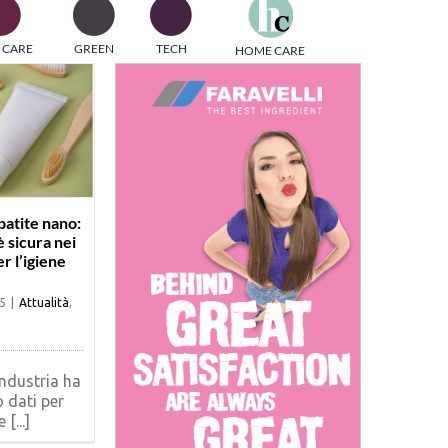
one
 CARE
GREEN
TECH
HOME CARE
i di
atite nano:
è sicura nei
r l’igiene
5
|
Attualità
,
ndustria ha
 dati per
[...]