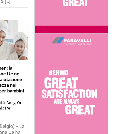
 [...]
en: la
ne Ue ne
valutazione
ezza nei
per bambini
ità
,
Body
,
Oral
l care
Belgio) – La
one Ue ha