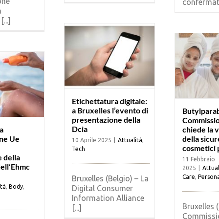
one
confermato
a
...]
Etichettatura digitale:
a Bruxelles l’evento di
Butylparab
presentazione della
Commissio
Dcia
la
chiede la 
ne Ue
della sicur
10 Aprile 2025
|
Attualità
,
cosmetici 
Tech
 della
11 Febbraio
dell’Ehmc
2025
|
Attual
Care
,
Persona
Bruxelles (Belgio) – La
ità
,
Body
,
Digital Consumer
Information Alliance
Bruxelles (
[...]
Commissi