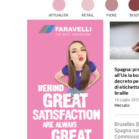
TES
ATTUALITA’
RETAIL
FIERE
BOD
ed e
part
info
tec
Sta
Spagna: pr
all’Ue la bo
decreto per
di etichett
braille
16 Luglio 202
Mercato
Bruxelles (
Spagna noti
Commission