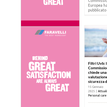
Commissi
Europea h
pubblicato [
Filtri Uvb: 
Commissio
chiede una
valutazione
sicurezza 
15 Gennaio
2025
|
Attual
Personal care