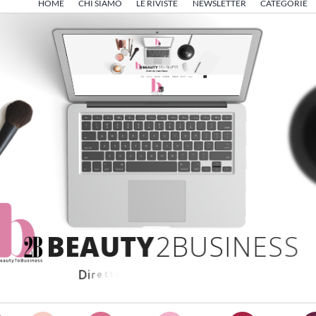
HOME
CHI SIAMO
LE RIVISTE
NEWSLETTER
CATEGORIE
B
E
A
U
T
Y
2
B
U
S
I
N
E
S
S
D
i
r
e
t
t
o
d
a
A
n
g
e
l
o
F
r