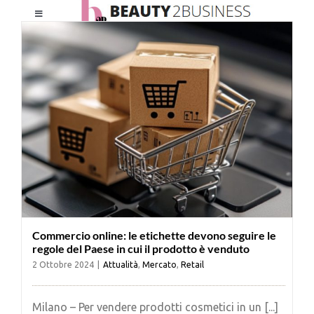
Salta
Toggle
al
Navigation
contenuto
HOME
CHI SIAMO
LE RIVISTE
NEWSLETTER
Commercio online: le etichette devono seguire le
CATEGORIE
regole del Paese in cui il prodotto è venduto
2 Ottobre 2024
|
Attualità
,
Mercato
,
Retail
CONTATTI
Milano – Per vendere prodotti cosmetici in un [...]