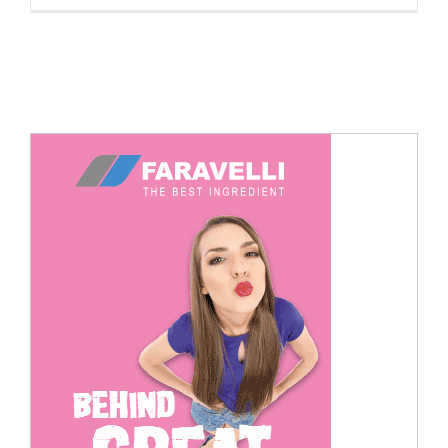
Cerca
per: