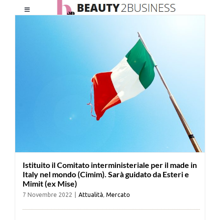
Salta
Toggle
al
Navigation
contenuto
HOME
CHI SIAMO
LE RIVISTE
NEWSLETTER
Istituito il Comitato interministeriale per il made in
CATEGORIE
Italy nel mondo (Cimim). Sarà guidato da Esteri e
Mimit (ex Mise)
7 Novembre 2022
|
Attualità
,
Mercato
CONTATTI