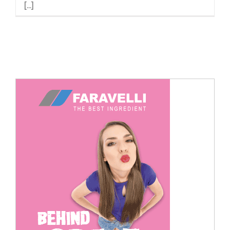
[...]
Cerca
per: