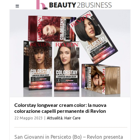
Salta
Toggle
al
Navigation
contenuto
HOME
CHI SIAMO
LE RIVISTE
NEWSLETTER
Colorstay longwear cream color: la nuova
CATEGORIE
colorazione capelli permanente di Revlon
22 Maggio 2023
|
Attualità
,
Hair Care
CONTATTI
San Giovanni in Persiceto (Bo) – Revlon presenta