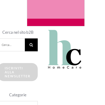
Cerca nel sito b2B
erca
er:
ISCRIVITI
ALLA
NEWSLETTER
Categorie
ategorie