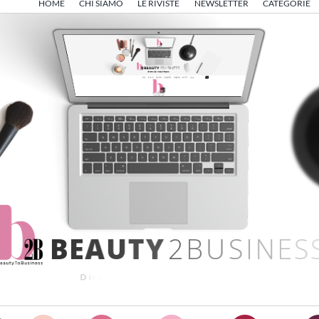
HOME
CHI SIAMO
LE RIVISTE
NEWSLETTER
CATEGORIE
B
E
A
U
T
Y
2
B
U
S
I
N
E
S
S
D
i
r
e
t
t
o
d
a
A
n
g