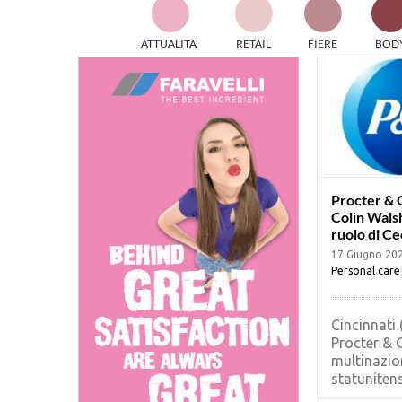
TES
ATTUALITA’
RETAIL
FIERE
BOD
ed e
part
info
tec
Sta
Procter & 
Colin Walsh
ruolo di Ce
17 Giugno 20
Personal care
Cincinnati 
Procter & 
multinazio
statunitense