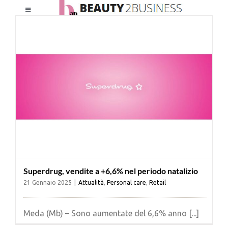
Salta
Toggle
al
Navigation
contenuto
HOME
CHI SIAMO
LE RIVISTE
NEWSLETTER
Superdrug, vendite a +6,6% nel periodo natalizio
CATEGORIE
21 Gennaio 2025
|
Attualità
,
Personal care
,
Retail
CONTATTI
Meda (Mb) – Sono aumentate del 6,6% anno [...]