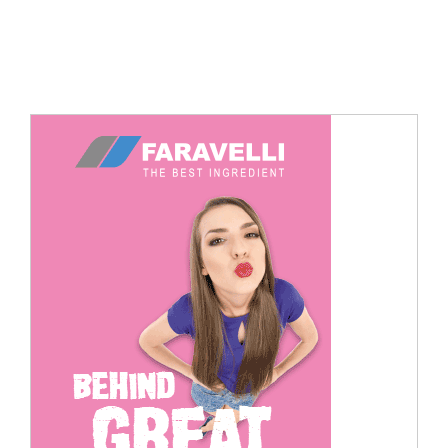
Cerca
per: