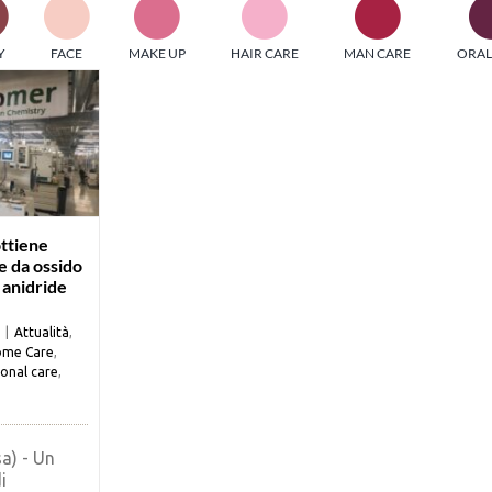
PI MEDIAGROUP racchiude un pool di società di comunicazi
Y
FACE
MAKE UP
HAIR CARE
MAN CARE
ORAL
ditrici specializzate nell’informazione b2b. Edizioni Turbo, in
icolare, attraverso numerose riviste verticali, fornisce strument
rmazione che coinvolgono gli attori nei settori beauty, food,
hnology, entertainment e sport.
LE RIVISTE
y tuned!
ttiene
e da ossido
e anidride
Scroll Down
|
Attualità
,
me Care
,
onal care
,
a) - Un
i