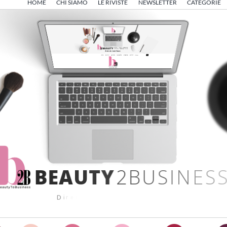
HOME
CHI SIAMO
LE RIVISTE
NEWSLETTER
CATEGORIE
B
E
A
U
T
Y
2
B
U
S
I
N
E
S
S
D
i
r
e
t
t
o
d
a
A
n
g
e