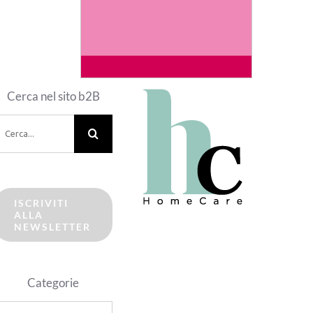
Cerca nel sito b2B
erca
er:
ISCRIVITI
ALLA
NEWSLETTER
Categorie
ategorie