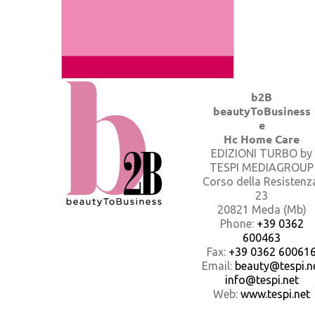
b2B
beautyToBusiness
e
Hc Home Care
EDIZIONI TURBO by
TESPI MEDIAGROUP
Corso della Resistenz
23
20821 Meda (Mb)
Phone:
+39 0362
600463
Fax:
+39 0362 60061
Email:
beauty@tespi.ne
info@tespi.net
Web:
www.tespi.net