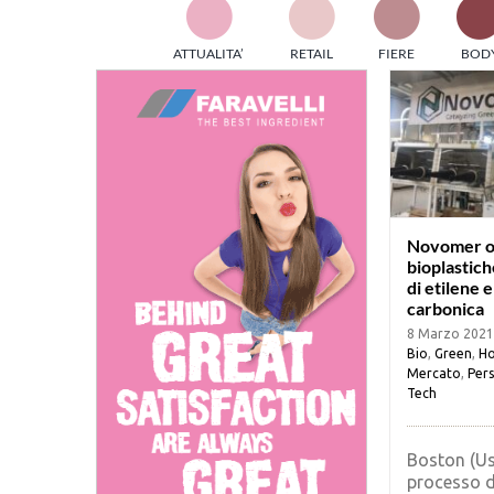
TES
ATTUALITA’
RETAIL
FIERE
BOD
ed e
part
info
tec
Sta
Novomer o
bioplastich
di etilene 
carbonica
8 Marzo 2021
Bio
,
Green
,
Ho
Mercato
,
Pers
Tech
Boston (Us
processo d