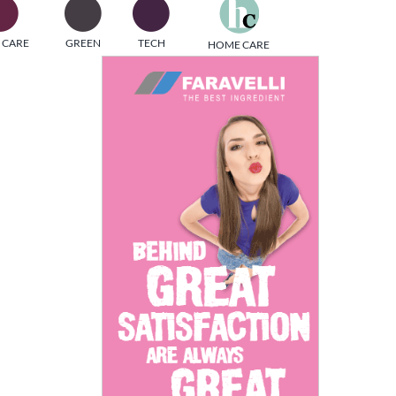
one
 CARE
GREEN
TECH
HOME CARE
i di