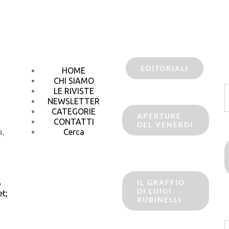
EDITORIALI
HOME
CHI SIAMO
C
LE RIVISTE
p
NEWSLETTER
CATEGORIE
APERTURE
CONTATTI
DEL VENERDI
a,
Cerca
IL GRAFFIO
6
DI LUIGI
t;
RUBINELLI
C