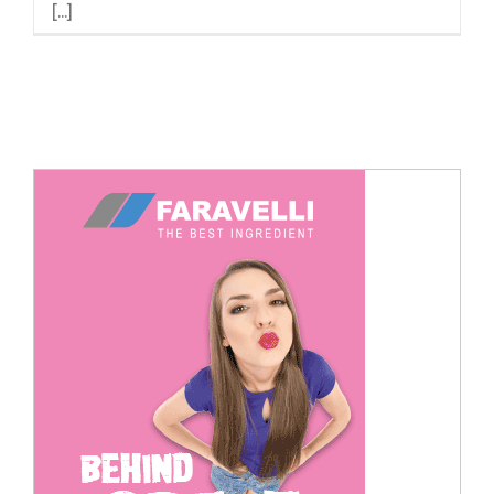
[...]
Cerca
per: