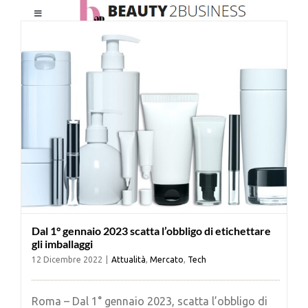
Salta
Toggle
al
Navigation
contenuto
HOME
CHI SIAMO
LE RIVISTE
NEWSLETTER
Dal 1° gennaio 2023 scatta l’obbligo di etichettare
CATEGORIE
gli imballaggi
12 Dicembre 2022
|
Attualità
,
Mercato
,
Tech
CONTATTI
Roma – Dal 1° gennaio 2023, scatta l’obbligo di