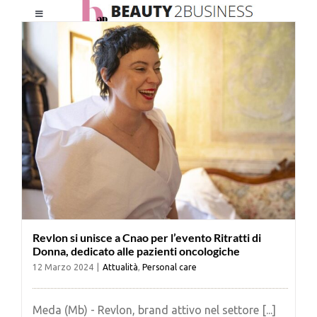
Salta
Toggle
al
Navigation
contenuto
HOME
CHI SIAMO
LE RIVISTE
NEWSLETTER
Revlon si unisce a Cnao per l’evento Ritratti di
CATEGORIE
Donna, dedicato alle pazienti oncologiche
12 Marzo 2024
|
Attualità
,
Personal care
CONTATTI
Meda (Mb) - Revlon, brand attivo nel settore [...]