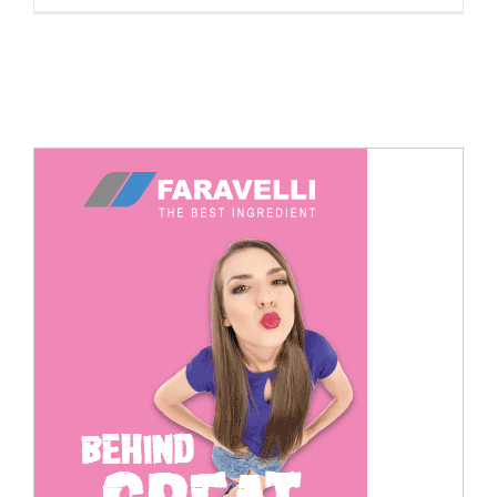
Cerca
per: