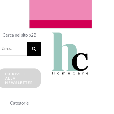
Cerca nel sito b2B
erca
er:
ISCRIVITI
ALLA
NEWSLETTER
Categorie
ategorie