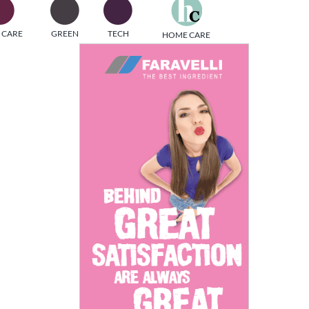
one
 CARE
GREEN
TECH
HOME CARE
i di