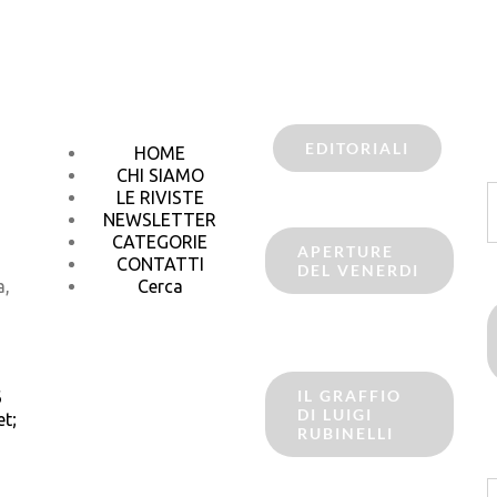
EDITORIALI
HOME
CHI SIAMO
C
LE RIVISTE
p
NEWSLETTER
CATEGORIE
APERTURE
CONTATTI
DEL VENERDI
a,
Cerca
IL GRAFFIO
6
DI LUIGI
t;
RUBINELLI
C