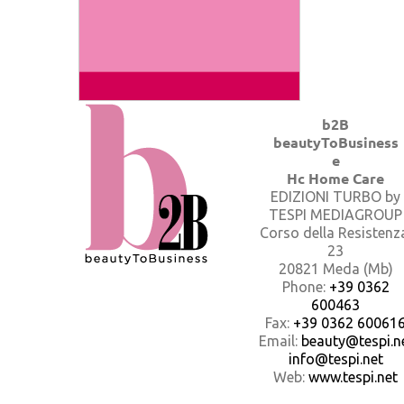
b2B
beautyToBusiness
e
Hc Home Care
EDIZIONI TURBO by
TESPI MEDIAGROUP
Corso della Resistenz
23
20821 Meda (Mb)
Phone:
+39 0362
600463
Fax:
+39 0362 60061
Email:
beauty@tespi.ne
info@tespi.net
Web:
www.tespi.net