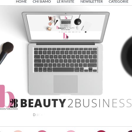
HOME
CHI SIAMO
LE RIVISTE
NEWSLETTER
CATEGORIE
B
E
A
U
T
Y
2
B
U
S
I
N
E
S
S
D
i
r
e
t
t
o
d
a
A
n
g
e