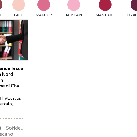
PI MEDIAGROUP racchiude un pool di società di comunicazi
Y
FACE
MAKE UP
HAIR CARE
MAN CARE
ORAL
ditrici specializzate nell’informazione b2b. Edizioni Turbo, in
icolare, attraverso numerose riviste verticali, fornisce strument
rmazione che coinvolgono gli attori nei settori beauty, food,
hnology, entertainment e sport.
LE RIVISTE
y tuned!
ande la sua
n Nord
on
Scroll Down
one di Clw
4
|
Attualità
,
ercato
,
) – Sofidel,
oscano