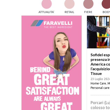
TES
ATTUALITA’
RETAIL
FIERE
BOD
ed e
part
info
tec
Sta
Sofidel esp
presenza i
America c
l’acquisizi
Tissue
23 Luglio 202
Home Care
,
M
Personal care
Porcari (Lu
colosso t