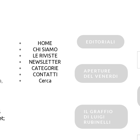
EDITORIALI
HOME
CHI SIAMO
C
LE RIVISTE
p
NEWSLETTER
CATEGORIE
APERTURE
CONTATTI
DEL VENERDI
a,
Cerca
IL GRAFFIO
6
DI LUIGI
t;
RUBINELLI
C