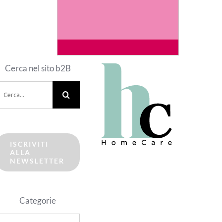
Cerca nel sito b2B
erca
er:
ISCRIVITI
ALLA
NEWSLETTER
Categorie
ategorie