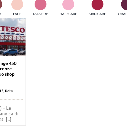
PI MEDIAGROUP racchiude un pool di società di comunicazi
Y
FACE
MAKE UP
HAIR CARE
MAN CARE
ORAL
ditrici specializzate nell’informazione b2b. Edizioni Turbo, in
icolare, attraverso numerose riviste verticali, fornisce strument
rmazione che coinvolgono gli attori nei settori beauty, food,
hnology, entertainment e sport.
LE RIVISTE
y tuned!
unge 450
erenze
suo shop
Scroll Down
ità
,
Retail
) – La
annica di
i [...]