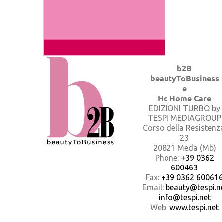
b2B
beautyToBusiness
e
Hc Home Care
EDIZIONI TURBO by
TESPI MEDIAGROUP
Corso della Resistenz
23
20821 Meda (Mb)
Phone:
+39 0362
600463
Fax:
+39 0362 60061
Email:
beauty@tespi.ne
info@tespi.net
Web:
www.tespi.net