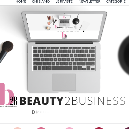
HOME
CHI SIAMO
LE RIVISTE
NEWSLETTER
CATEGORIE
B
E
A
U
T
Y
2
B
U
S
I
N
E
S
S
D
i
r
e
t
t
o
d
a
A
n
g
e
l