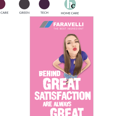
one
 CARE
GREEN
TECH
HOME CARE
i di