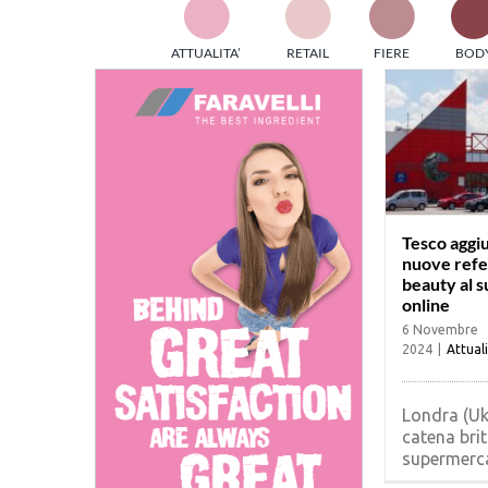
TES
ATTUALITA’
RETAIL
FIERE
BOD
ed e
part
info
tec
Sta
Tesco aggi
nuove ref
beauty al 
online
6 Novembre
2024
|
Attual
Londra (Uk
catena brit
supermercat