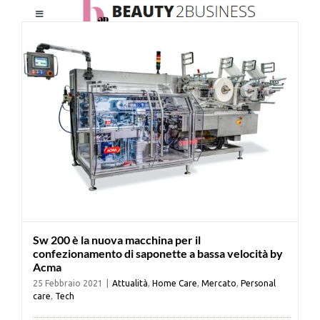
Salta
Toggle
al
Navigation
contenuto
HOME
CHI SIAMO
LE RIVISTE
NEWSLETTER
Sw 200 è la nuova macchina per il
CATEGORIE
confezionamento di saponette a bassa velocità by
Acma
25 Febbraio 2021
|
Attualità
,
Home Care
,
Mercato
,
Personal
CONTATTI
care
,
Tech