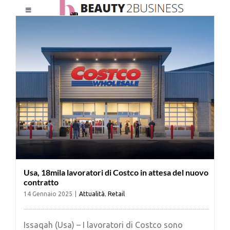
Salta
Toggle
al
Navigation
contenuto
HOME
CHI SIAMO
LE RIVISTE
NEWSLETTER
Usa, 18mila lavoratori di Costco in attesa del nuovo
CATEGORIE
contratto
14 Gennaio 2025
|
Attualità
,
Retail
CONTATTI
Issaqah (Usa) – I lavoratori di Costco sono