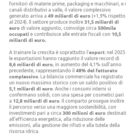
fornitori di materie prime, packaging e macchinari, e i
canali distributivi a valle, il valore complessivo
49 miliardi di euro
generato arriva a
(+1,9% rispetto
31,5 miliardi di
al 2024). Il settore produce inoltre
euro
500mila
di valore aggiunto, coinvolge circa
occupati
10,5
e contribuisce alle entrate fiscali con
miliardi di euro.
export
A trainare la crescita è soprattutto l’
: nel 2025
le esportazioni hanno raggiunto il valore record di
8,6 miliardi di euro
, in aumento del 4,1% sull’anno
48% del fatturato
precedente, rappresentando il
complessivo
. La bilancia commerciale ha registrato
un nuovo massimo storico con un saldo positivo di
5,1 miliardi di euro
. Anche i consumi interni si
confermano solidi, con una spesa per cosmetici pari
12,8 miliardi di euro
a
. Il comparto prosegue inoltre
il percorso verso una maggiore sostenibilità, con
300 milioni di euro
investimenti pari a circa
destinati
all’efficienza energetica, alla riduzione delle
emissioni, alla gestione dei rifiuti e alla tutela della
risorsa idrica.