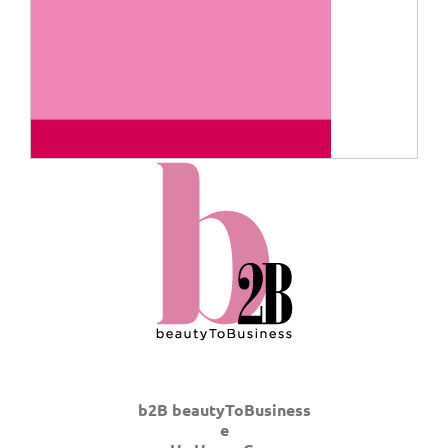
b2B beautyToBusiness
e