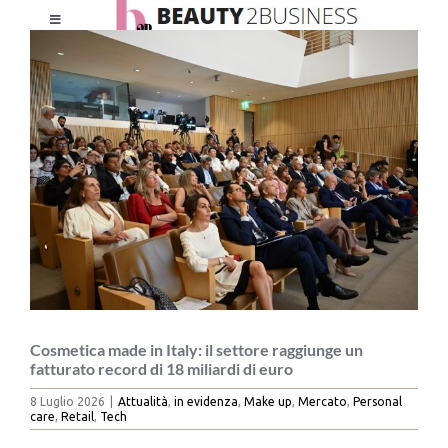
Salta
Toggle
al
Ingrandisci
Navigation
contenuto
immagine
HOME
CHI SIAMO
LE RIVISTE
NEWSLETTER
CATEGORIE
Cosmetica made in Italy: il settore raggiunge un
fatturato record di 18 miliardi di euro
8 Luglio 2026
|
Attualità
,
in evidenza
,
Make up
,
Mercato
,
Personal
CONTATTI
care
,
Retail
,
Tech