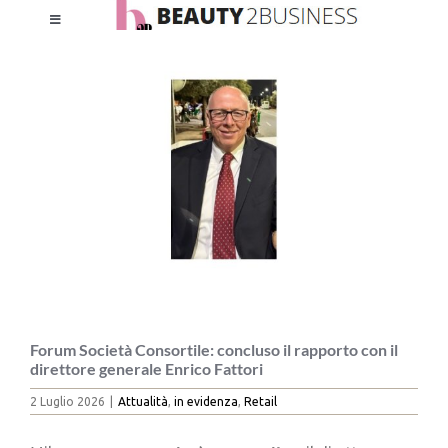
Salta
Toggle
al
Ingrandisci
Navigation
contenuto
immagine
HOME
CHI SIAMO
LE RIVISTE
NEWSLETTER
CATEGORIE
Forum Società Consortile: concluso il rapporto con il
direttore generale Enrico Fattori
2 Luglio 2026
|
Attualità
,
in evidenza
,
Retail
CONTATTI