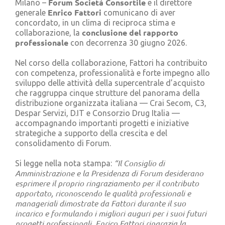
Forum Società Consortile
Milano –
e il direttore
Cerca
Enrico Fattori
generale
comunicano di aver
per:
concordato, in un clima di reciproca stima e
conclusione del rapporto
collaborazione, la
professionale
con decorrenza 30 giugno 2026.
Nel corso della collaborazione, Fattori ha contribuito
con competenza, professionalità e forte impegno allo
sviluppo delle attività della supercentrale d’acquisto
che raggruppa cinque strutture del panorama della
distribuzione organizzata italiana — Crai Secom, C3,
Despar Servizi, D.IT e Consorzio Drug Italia —
accompagnando importanti progetti e iniziative
strategiche a supporto della crescita e del
consolidamento di Forum.
“Il Consiglio di
Si legge nella nota stampa:
Amministrazione e la Presidenza di Forum desiderano
esprimere il proprio ringraziamento per il contributo
apportato, riconoscendo le qualità professionali e
manageriali dimostrate da Fattori durante il suo
incarico e formulando i migliori auguri per i suoi futuri
progetti professionali.
Enrico Fattori ringrazia la