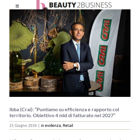
Salta
Toggle
al
Ingrandisci
Navigation
contenuto
immagine
HOME
CHI SIAMO
LE RIVISTE
NEWSLETTER
CATEGORIE
Ibba (Crai): “Puntiamo su efficienza e rapporto col
territorio. Obiettivo 4 mld di fatturato nel 2027”
25 Giugno 2026
|
in evidenza
,
Retail
CONTATTI