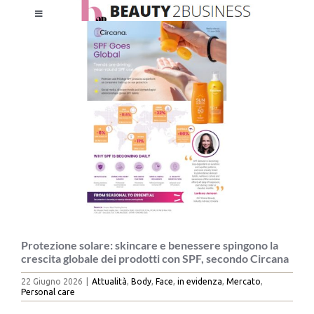
Salta
Toggle
al
Ingrandisci
Navigation
contenuto
immagine
HOME
CHI SIAMO
LE RIVISTE
NEWSLETTER
CATEGORIE
Protezione solare: skincare e benessere spingono la
crescita globale dei prodotti con SPF, secondo Circana
22 Giugno 2026
|
Attualità
,
Body
,
Face
,
in evidenza
,
Mercato
,
CONTATTI
Personal care