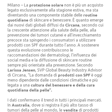
protezione solare
Cerca
Milano – La
non è più un acquisto
per:
legato esclusivamente alla stagione estiva, ma sta
routine
diventando una componente stabile delle
quotidiane
di skincare e benessere. È quanto emerge
Circana
dai nuovi dati globali diffusi da
, secondo cui
la crescente attenzione alla salute della pelle, alla
prevenzione dei tumori cutanei e all’invecchiamento
precoce sta spingendo i consumatori a utilizzare
prodotti con SPF durante tutto l’anno. A sostenere
questa evoluzione contribuiscono le
raccomandazioni dei dermatologi, l’influenza dei
social media e la diffusione di skincare routine
sempre più orientate alla prevenzione. Secondo
Larissa Jensen
, SVP Global Beauty Industry Advisor
prodotti con SPF
di Circana, “La domanda di
è oggi
meno dipendente dalle condizioni climatiche e più
cultura del benessere e della cura
legata a una
quotidiana della pelle”.
I dati confermano il trend in tutti i principali mercati.
Australia
In
, dove si registra il più alto tasso di
vendite
tumori della pelle al mondo, le
di prodotti