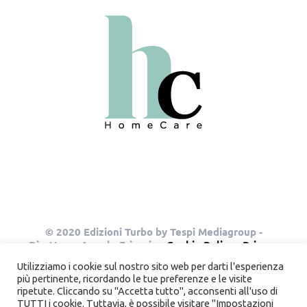
© 2020 Edizioni Turbo by Tespi Mediagroup -
Direttore: Angelo Frigerio -
Cookie Policy
-
Privacy
Policy
- P.IVA 03632610964
Utilizziamo i cookie sul nostro sito web per darti l'esperienza
più pertinente, ricordando le tue preferenze e le visite
ripetute. Cliccando su "Accetta tutto", acconsenti all'uso di
TUTTI i cookie. Tuttavia, è possibile visitare "Impostazioni