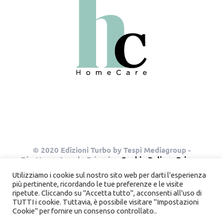
© 2020 Edizioni Turbo by Tespi Mediagroup -
Direttore: Angelo Frigerio -
Cookie Policy
-
Privacy
Policy
- P.IVA 03632610964
Utilizziamo i cookie sul nostro sito web per darti l'esperienza
più pertinente, ricordando le tue preferenze e le visite
ripetute. Cliccando su "Accetta tutto", acconsenti all'uso di
TUTTI i cookie. Tuttavia, è possibile visitare "Impostazioni
Instagram
Pinterest
Cookie" per fornire un consenso controllato..