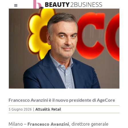
Salta
Toggle
al
Ingrandisci
Navigation
contenuto
immagine
HOME
CHI SIAMO
LE RIVISTE
NEWSLETTER
CATEGORIE
Francesco Avanzini è il nuovo presidente di AgeCore
5 Giugno 2026
|
Attualità
,
Retail
CONTATTI
Francesco Avanzini
Milano –
, direttore generale