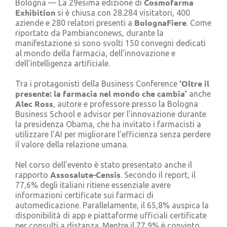
Cosmofarma
Bologna — La 29esima edizione di
Cerca
Exhibition
si è chiusa con 28.284 visitatori, 400
per:
BolognaFiere
aziende e 280 relatori presenti a
. Come
riportato da Pambianconews, durante la
manifestazione si sono svolti 150 convegni dedicati
al mondo della farmacia, dell’innovazione e
dell’intelligenza artificiale.
‘Oltre il
Tra i protagonisti della Business Conference
presente: la farmacia nel mondo che cambia’
anche
Alec Ross
, autore e professore presso la Bologna
Business School e advisor per l’innovazione durante
la presidenza Obama, che ha invitato i farmacisti a
utilizzare l’AI per migliorare l’efficienza senza perdere
il valore della relazione umana.
Nel corso dell’evento è stato presentato anche il
Assosalute-Censis
rapporto
. Secondo il report, il
77,6% degli italiani ritiene essenziale avere
informazioni certificate sui farmaci di
automedicazione. Parallelamente, il 65,8% auspica la
disponibilità di app e piattaforme ufficiali certificate
per consulti a distanza. Mentre il 77,9% è convinto