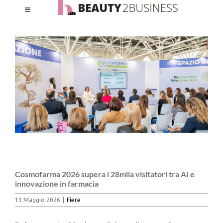
Salta
Toggle
al
Ingrandisci
Navigation
contenuto
immagine
HOME
CHI SIAMO
LE RIVISTE
NEWSLETTER
CATEGORIE
Cosmofarma 2026 supera i 28mila visitatori tra AI e
innovazione in farmacia
13 Maggio 2026
|
Fiere
CONTATTI