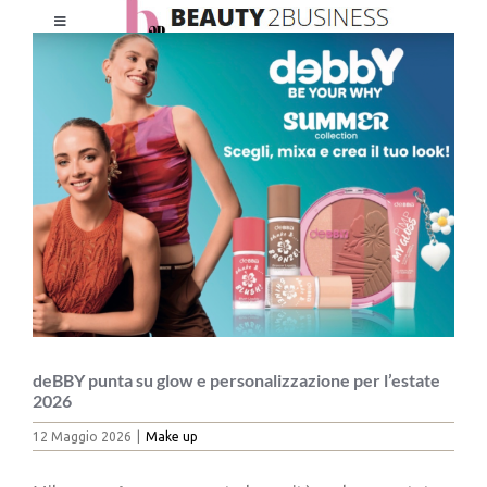
Salta
Toggle
al
Ingrandisci
Navigation
contenuto
immagine
HOME
CHI SIAMO
LE RIVISTE
NEWSLETTER
CATEGORIE
deBBY punta su glow e personalizzazione per l’estate
2026
12 Maggio 2026
|
Make up
CONTATTI