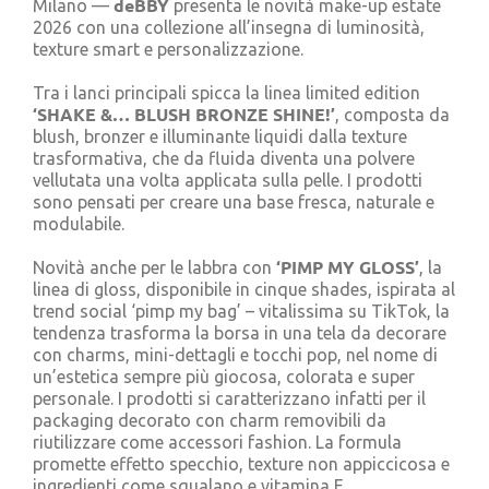
deBBY
Milano —
presenta le novità make-up estate
Cerca
2026 con una collezione all’insegna di luminosità,
per:
texture smart e personalizzazione.
Tra i lanci principali spicca la linea limited edition
‘SHAKE &… BLUSH BRONZE SHINE!’
, composta da
blush, bronzer e illuminante liquidi dalla texture
trasformativa, che da fluida diventa una polvere
vellutata una volta applicata sulla pelle. I prodotti
sono pensati per creare una base fresca, naturale e
modulabile.
‘PIMP MY GLOSS’
Novità anche per le labbra con
, la
linea di gloss, disponibile in cinque shades, ispirata al
trend social ‘pimp my bag’ – vitalissima su TikTok, la
tendenza trasforma la borsa in una tela da decorare
con charms, mini-dettagli e tocchi pop, nel nome di
un’estetica sempre più giocosa, colorata e super
personale. I prodotti si caratterizzano infatti per il
packaging decorato con charm removibili da
riutilizzare come accessori fashion. La formula
promette effetto specchio, texture non appiccicosa e
ingredienti come squalano e vitamina E.