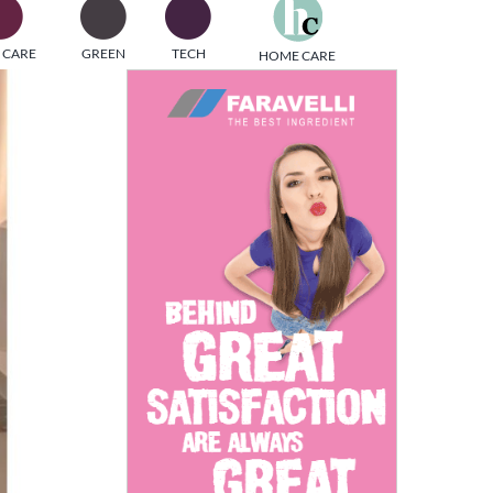
one
 CARE
GREEN
TECH
HOME CARE
i di