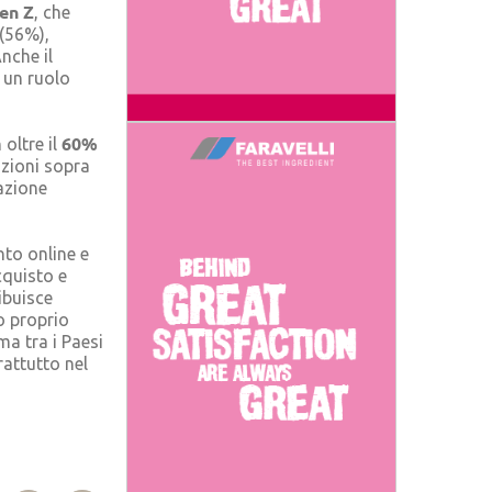
Gen Z
, che
 (56%),
nche il
n un ruolo
60%
 oltre il
zioni sopra
zazione
to online e
cquisto e
ibuisce
to proprio
ma tra i Paesi
rattutto nel