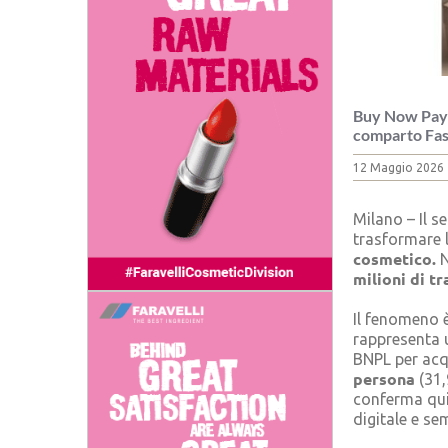
Buy Now Pay La
comparto Fas
12 Maggio 2026
Milano – Il se
trasformare l
cosmetico.
N
milioni di t
Il fenomeno 
rappresenta 
BNPL per acqu
persona
(31,
conferma quin
digitale e se