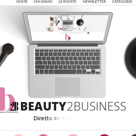
HOME
CHI SIAMO
LE RIVISTE
NEWSLETTER
CATEGORIE
B
E
A
U
T
Y
2
B
U
S
I
N
E
S
S
D
i
r
e
t
t
o
d
a
A
n
g
e
l
o
F
r
i
g
e
r
i