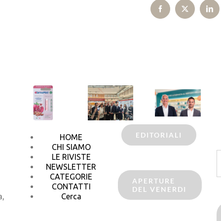
Facebook
X
Lin
EDITORIALI
HOME
CHI SIAMO
C
LE RIVISTE
p
NEWSLETTER
CATEGORIE
APERTURE
CONTATTI
DEL VENERDI
a,
Cerca