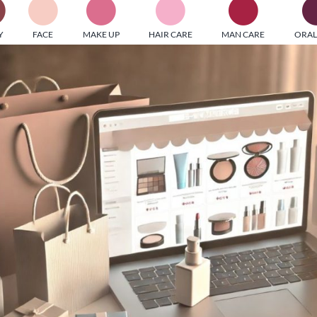
PI MEDIAGROUP racchiude un pool di società di comunicazi
Y
FACE
MAKE UP
HAIR CARE
MAN CARE
ORAL
ditrici specializzate nell’informazione b2b. Edizioni Turbo, in
icolare, attraverso numerose riviste verticali, fornisce strument
rmazione che coinvolgono gli attori nei settori beauty, food,
hnology, entertainment e sport.
LE RIVISTE
y tuned!
Scroll Down