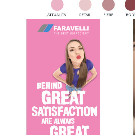
TES
ATTUALITA’
RETAIL
FIERE
BOD
ed e
Ingrandisci
part
immagine
info
tec
Sta