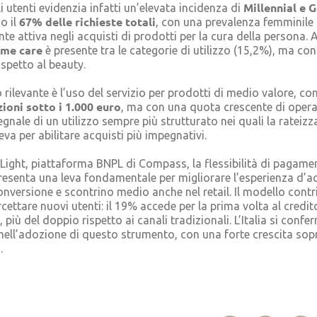
Millennial e 
li utenti evidenzia infatti un’elevata incidenza di
67% delle richieste totali
o il
, con una prevalenza femminile
te attiva negli acquisti di prodotti per la cura della persona. A
me care
è presente tra le categorie di utilizzo (15,2%), ma co
spetto al beauty.
 rilevante è l’uso del servizio per prodotti di medio valore, con
zioni sotto i 1.000 euro
, ma con una quota crescente di opera
segnale di un utilizzo sempre più strutturato nei quali la rateiz
eva per abilitare acquisti più impegnativi.
ight, piattaforma BNPL di Compass, la flessibilità di pagamen
resenta una leva fondamentale per migliorare l’esperienza d’a
versione e scontrino medio anche nel retail. Il modello contr
ercettare nuovi utenti: il 19% accede per la prima volta al credi
più del doppio rispetto ai canali tradizionali. L’Italia si confer
nell’adozione di questo strumento, con una forte crescita sop
.