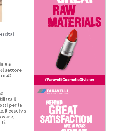
escita il
ia e a
settore
nel
42
tre
he
ilizza il
tti per la
. Il beauty si
iovane,
ti.