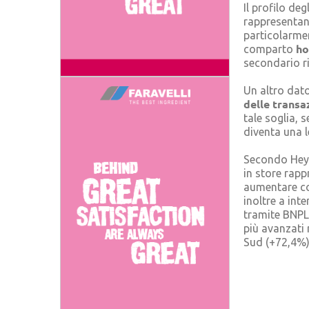
Il profilo deg
rappresentan
particolarmen
ho
comparto
secondario ri
Un altro dato
delle transa
tale soglia, 
diventa una l
Secondo HeyL
in store rapp
aumentare con
inoltre a int
tramite BNPL, 
più avanzati 
Sud (+72,4%)