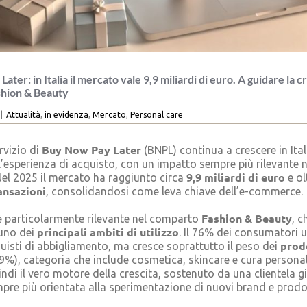
ter: in Italia il mercato vale 9,9 miliardi di euro. A guidare la cr
hion & Beauty
|
Attualità
,
in evidenza
,
Mercato
,
Personal care
Buy Now Pay Later
rvizio di
(BNPL) continua a crescere in Ital
’esperienza di acquisto, con un impatto sempre più rilevante 
9,9 miliardi di euro
el 2025 il mercato ha raggiunto circa
e ol
ransazioni
, consolidandosi come leva chiave dell’e-commerce.
Fashion & Beauty
è particolarmente rilevante nel comparto
, c
principali ambiti di utilizzo
uno dei
. Il 76% dei consumatori ut
prodo
isti di abbigliamento, ma cresce soprattutto il peso dei
9%), categoria che include cosmetica, skincare e cura personale
di il vero motore della crescita, sostenuto da una clientela g
mpre più orientata alla sperimentazione di nuovi brand e prodot