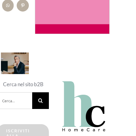
kedIn
WhatsApp
Pinterest
Cerca nel sito b2B
erca
er:
ISCRIVITI
ALLA