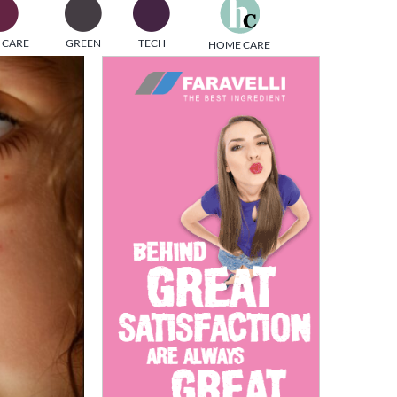
one
 CARE
GREEN
TECH
HOME CARE
i di