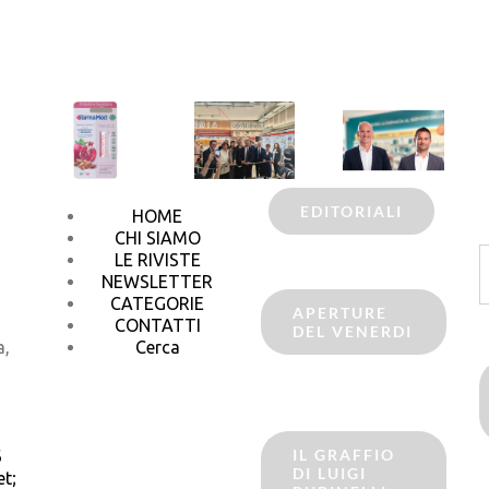
EDITORIALI
HOME
CHI SIAMO
C
LE RIVISTE
p
NEWSLETTER
CATEGORIE
APERTURE
CONTATTI
DEL VENERDI
a,
Cerca
IL GRAFFIO
6
DI LUIGI
t;