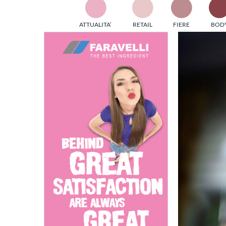
TES
ATTUALITA’
RETAIL
FIERE
BOD
ed e
Ingrandisci
part
immagine
info
tec
Sta