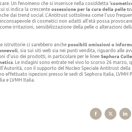
‘cosmetic
care. Un fenomeno che si inserisce nella cosiddetta
ossessione per la cura della pelle tr
ui si indica la crescente
che dai trend social. L’Antitrust sottolinea come l’uso frequen
nconsapevole di cosmetici non adatti all’età possa provocare 
come irritazioni, sensibilizzazione della pelle o alterazioni dell
possibili omissioni o inform
le istruttorie ci sarebbero anche
annevoli
, sia sui siti web sia nei punti vendita, riguardo alle a
Sephora Colle
oni d’uso dei prodotti, in particolare per le linee
metics
. Le indagini sono entrate nel vivo lo scorso 26 marzo, 
ll’Autorità, con il supporto del Nucleo Speciale Antitrust della
o effettuato ispezioni presso le sedi di Sephora Italia, LVMH 
lia e LVMH Italia.
Facebook
X
Lin