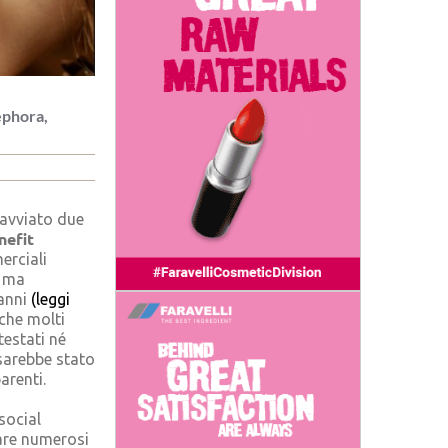
ephora,
 avviato due
nefit
erciali
i ma
 anni
(leggi
che molti
testati né
 sarebbe stato
arenti.
social
are numerosi