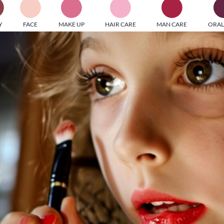
PI MEDIAGROUP racchiude un pool di società di comunicazi
Y
FACE
MAKE UP
HAIR CARE
MAN CARE
ORAL
ditrici specializzate nell’informazione b2b. Edizioni Turbo, in
icolare, attraverso numerose riviste verticali, fornisce strument
rmazione che coinvolgono gli attori nei settori beauty, food,
hnology, entertainment e sport.
LE RIVISTE
y tuned!
Scroll Down