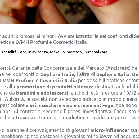
 adulti promossi ai minori. Avviate istruttorie nei confronti di S
etics e LVMH Profumi e Cosmetici Italia
Attualità
,
Face
,
in evidenza
,
Make up
,
Mercato
,
Personal care
Antitrust
orità Garante della Concorrenza e del Mercato (
) ha
Sephora Italia
Sephora Italia
Be
una nei confronti di
, l’altra di
,
LVMH Profumi
Cosmetici Italia
e
per possibili pratiche comm
promozione di prodotti skincare
ate alla
destinati agli adult
bambini e adolescenti
nche da
, anche di età inferiore a 10/12
l’Autorità, le società non avrebbero indicato in modo chiaro 
sieri, maschere viso e creme anti-age
 particolare
, non sono 
minori. Al contrario, secondo l’ipotesi investigativa, l’acquisto
nche attraverso strategie di marketing considerate poco trasp
giovani micro-influencer
e ci sarebbe il coinvolgimento di
sui 
 avrebbero spinto coetanei e giovanissimi follower ad acquist