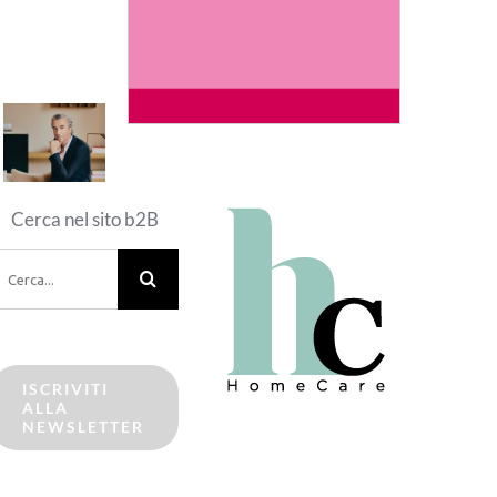
Cerca nel sito b2B
erca
er:
ISCRIVITI
ALLA
NEWSLETTER