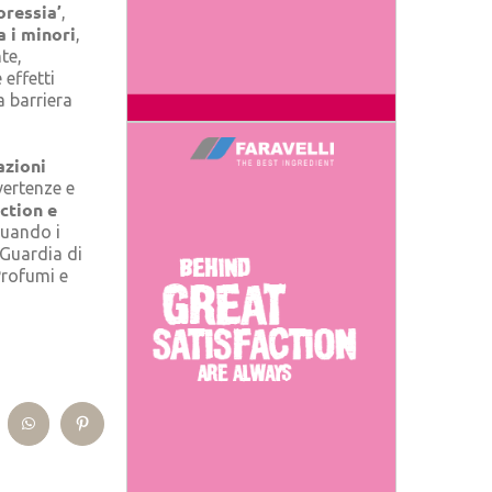
oressia’
,
a i minori
,
te,
effetti
a barriera
azioni
vvertenze e
ction e
quando i
 Guardia di
Profumi e
kedIn
WhatsApp
Pinterest