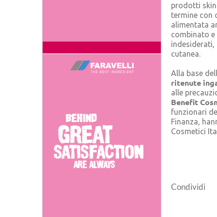
prodotti skin
termine con c
alimentata an
combinato e i
indesiderati, 
cutanea.
Alla base del
ritenute ing
alle precauzi
Benefit Cos
funzionari de
Finanza, hann
Cosmetici Ita
Condividi