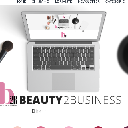
HOME
CHI SIAMO
LE RIVISTE
NEWSLETTER
CATEGORIE
B
E
A
U
T
Y
2
B
U
S
I
N
E
S
S
D
i
r
e
t
t
o
d
a
A
n
g
e
l
o
F
r