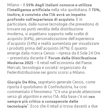
55% degli italiani conosce e utilizza
Cerca
Milano – Il
per:
l’intelligenza artificiale
75%,
nella vita quotidiana. Il
inoltre, è convinto che l’IA avrà un impatto
profondo sull’esperienza di acquisto
. E in
particolare, dalle nuove tecnologie che prevedono di
trovare nei punti vendita della distribuzione
moderna, si aspettano supporto nelle scelte di
acquisto (64%), personalizzazione dell’esperienza
d’acquisto (54%) e realtà aumentata per visualizzare
i prodotti prima dell’acquisto (47%). È quanto
emerge dalla ricerca Censis – ripresa da Il Sole 24 Ore
Forum della Distribuzione
– presentata durante il ‘
Moderna 2025
– Il retail nell’economia del Paese.
Mercati, tecnologia e società’ organizzato da
Federdistribuzione nei giorni scorsi a Milano.
Giorgio De Rita,
segretario generale Censis, come
riporta il quotidiano di Confindustria, ha così
commentato il fenomeno: “C’è una grande attenzione
uso
verso gli algoritmi e verso l’IA. Alla base c’è un
sempre più critico e consapevole delle
tecnologie
”. Ecco che il retail si trova davanti a due