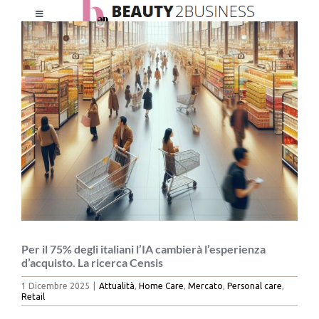
Salta
Toggle
al
Ingrandisci
Navigation
contenuto
immagine
HOME
CHI SIAMO
LE RIVISTE
NEWSLETTER
CATEGORIE
Per il 75% degli italiani l’IA cambierà l’esperienza
d’acquisto. La ricerca Censis
1 Dicembre 2025
|
Attualità
,
Home Care
,
Mercato
,
Personal care
,
CONTATTI
Retail