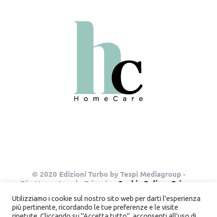
© 2020 Edizioni Turbo by Tespi Mediagroup -
Direttore: Angelo Frigerio -
Cookie Policy
-
Privacy
Policy
- P.IVA 03632610964
Utilizziamo i cookie sul nostro sito web per darti l'esperienza
più pertinente, ricordando le tue preferenze e le visite
ripetute. Cliccando su "Accetta tutto", acconsenti all'uso di