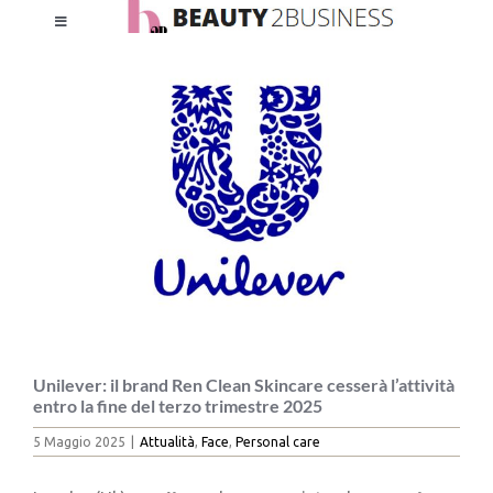
Salta
Toggle
al
Ingrandisci
Navigation
contenuto
immagine
HOME
CHI SIAMO
LE RIVISTE
NEWSLETTER
CATEGORIE
Unilever: il brand Ren Clean Skincare cesserà l’attività
entro la fine del terzo trimestre 2025
5 Maggio 2025
|
Attualità
,
Face
,
Personal care
CONTATTI