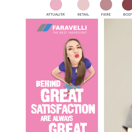
TES
ATTUALITA’
RETAIL
FIERE
BOD
ed e
Ingrandisci
part
immagine
info
tec
Sta