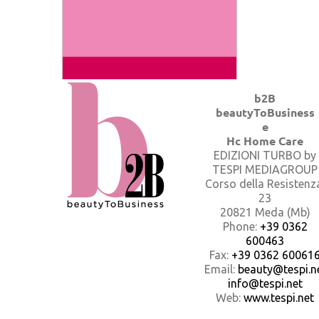
b2B
beautyToBusiness
e
Hc Home Care
EDIZIONI TURBO by
TESPI MEDIAGROUP
Corso della Resistenz
23
20821 Meda (Mb)
Phone:
+39 0362
600463
Fax:
+39 0362 60061
Email:
beauty@tespi.ne
info@tespi.net
Web:
www.tespi.net