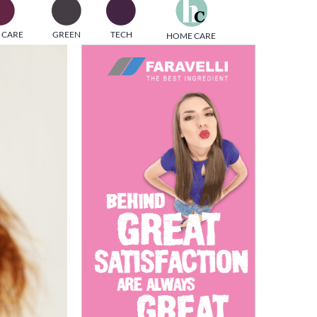
one
 CARE
GREEN
TECH
HOME CARE
i di