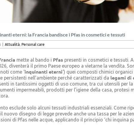
inanti eterni: la Francia bandisce i Pfas in cosmetici e tessuti
5
|
Attualità
,
Personal care
Francia
Pfas
mette al bando i
presenti in cosmetici e tessuti. A
26, diventerà il primo Paese europeo a vietarne la vendita. S
inquinanti eterni
 noti come ‘
‘) quei composti chimici organici
legami di 
 persistenti nell’ambiente perché caratterizzati da
esenti in tantissimi oggetti di uso comune, tra cui utensili per l
dumenti impermeabili, prodotti per l’igiene della casa, protesi 
cora.
nto esclude solo alcuni tessuti industriali essenziali. Come rip
, il nuovo disegno di legge prevede anche una tassa per le azie
sioni di Pfas nelle acque, applicando il principio ‘chi inquina p