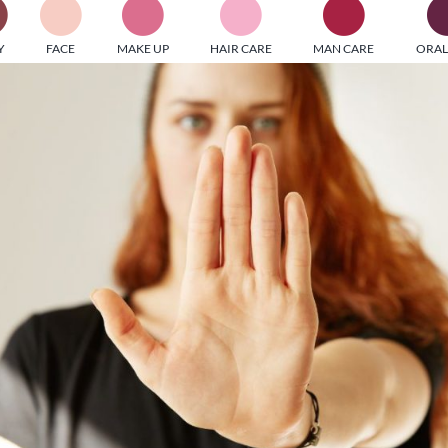
PI MEDIAGROUP racchiude un pool di società di comunicazi
Y
FACE
MAKE UP
HAIR CARE
MAN CARE
ORAL
ditrici specializzate nell’informazione b2b. Edizioni Turbo, in
icolare, attraverso numerose riviste verticali, fornisce strument
rmazione che coinvolgono gli attori nei settori beauty, food,
hnology, entertainment e sport.
LE RIVISTE
y tuned!
Scroll Down