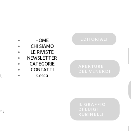
EDITORIALI
HOME
CHI SIAMO
C
LE RIVISTE
p
NEWSLETTER
CATEGORIE
APERTURE
CONTATTI
DEL VENERDI
a,
Cerca
IL GRAFFIO
6
DI LUIGI
t;
RUBINELLI
C