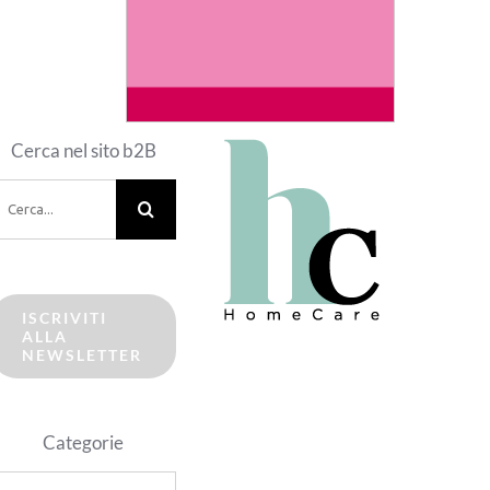
Cerca nel sito b2B
erca
er:
ISCRIVITI
ALLA
NEWSLETTER
Categorie
ategorie