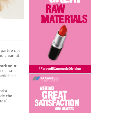
 partire dal
ono chiamati
carbonio-
a cucina
mediche e
orta
nde che
aga’.