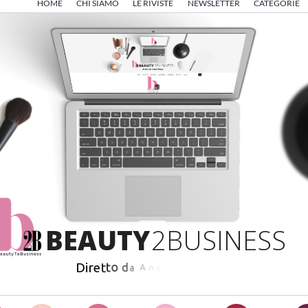
HOME
CHI SIAMO
LE RIVISTE
NEWSLETTER
CATEGORIE
B
E
A
U
T
Y
2
B
U
S
I
N
E
S
S
D
i
r
e
t
t
o
d
a
A
n
g
e
l
o
F
r
i
g
e
r