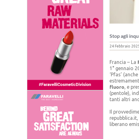
Stop agli inqu
24 Febbraio 202
Francia – La
1° gennaio 20
‘Pfas’ (anche
estremamente
fluoro
, e pr
(pentole), in
tanti altri an
Il provvedime
repubblica.it
liberano emis