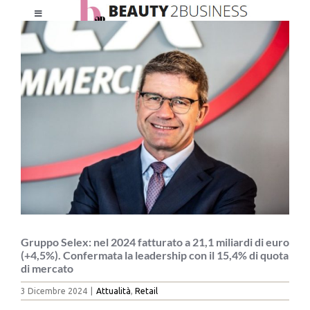
Salta
Toggle
al
Ingrandisci
Navigation
contenuto
immagine
HOME
CHI SIAMO
LE RIVISTE
NEWSLETTER
CATEGORIE
Gruppo Selex: nel 2024 fatturato a 21,1 miliardi di euro
(+4,5%). Confermata la leadership con il 15,4% di quota
di mercato
CONTATTI
3 Dicembre 2024
|
Attualità
,
Retail