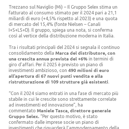
Cerca
Trezzano sul Naviglio (Mi) – Il Gruppo Selex stima un
per:
fatturato al consumo stimato per il 2024 pari a 21,1
miliardi di euro (+4,5% rispetto al 2023) e una quota
di mercato del 15,4% (fonte Nielsen – Canali
I+S+LS+D). Il gruppo, spiega una nota, si conferma
così al vertice della distribuzione moderna in Italia.
Tra i risultati principali del 2024 si segnala il continuo
Marca del distributore, con
consolidamento della
una crescita annua prevista del +6%
in termini di
giro d’affari. Per il 2025 è previsto un piano di
490 milioni di euro
investimenti ambizioso, con
all’apertura di 67 nuovi punti vendita e alla
ristrutturazione di 109 strutture già esistenti
.
“Con il 2024 siamo entrati in una fase di mercato più
stabile in cui le crescite sono strettamente correlate
ad investimenti ed innovazione”, ha
Maniele Tasca, direttore generale
commentato
Gruppo Selex.
“Per questo motivo, è stato
confermato dalle imprese socie un piano di
investimenti che riguarderà l’ammodernamento della