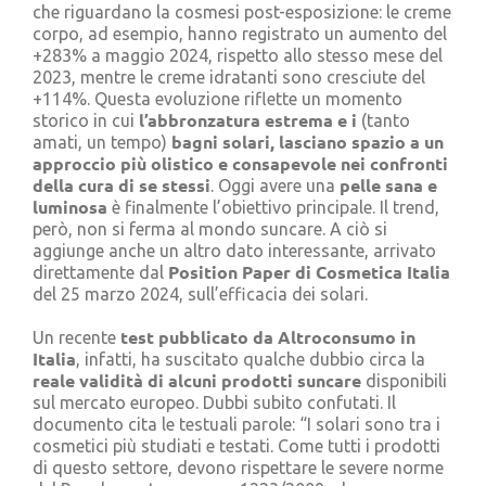
che riguardano la cosmesi post-esposizione: le creme
corpo, ad esempio, hanno registrato un aumento del
+283% a maggio 2024, rispetto allo stesso mese del
2023, mentre le creme idratanti sono cresciute del
+114%. Questa evoluzione riflette un momento
l’abbronzatura estrema e i
storico in cui
(tanto
bagni solari, lasciano spazio a un
amati, un tempo)
approccio più olistico e consapevole nei confronti
della cura di se stessi
pelle sana e
. Oggi avere una
luminosa
è finalmente l’obiettivo principale. Il trend,
però, non si ferma al mondo suncare. A ciò si
aggiunge anche un altro dato interessante, arrivato
Position Paper di Cosmetica Italia
direttamente dal
del 25 marzo 2024, sull’efficacia dei solari.
test pubblicato da Altroconsumo in
Un recente
Italia
, infatti, ha suscitato qualche dubbio circa la
reale validità di alcuni prodotti suncare
disponibili
sul mercato europeo. Dubbi subito confutati. Il
documento cita le testuali parole: “I solari sono tra i
cosmetici più studiati e testati. Come tutti i prodotti
di questo settore, devono rispettare le severe norme