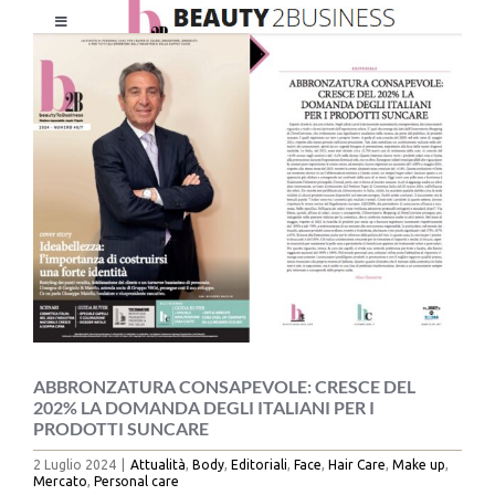
Salta
Toggle
al
Ingrandisci
Navigation
contenuto
immagine
HOME
CHI SIAMO
LE RIVISTE
NEWSLETTER
CATEGORIE
ABBRONZATURA CONSAPEVOLE: CRESCE DEL
202% LA DOMANDA DEGLI ITALIANI PER I
PRODOTTI SUNCARE
CONTATTI
2 Luglio 2024
|
Attualità
,
Body
,
Editoriali
,
Face
,
Hair Care
,
Make up
,
Mercato
,
Personal care