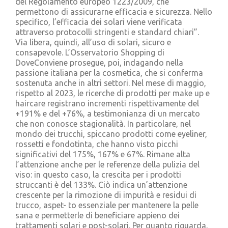
del Regolamento europeo 1223/2009, che
permettono di assicurarne efficacia e sicurezza. Nello
specifico, l’efficacia dei solari viene verificata
attraverso protocolli stringenti e standard chiari”.
Via libera, quindi, all’uso di solari, sicuro e
consapevole. L’Osservatorio Shopping di
DoveConviene prosegue, poi, indagando nella
passione italiana per la cosmetica, che si conferma
sostenuta anche in altri settori. Nel mese di maggio,
rispetto al 2023, le ricerche di prodotti per make up e
haircare registrano incrementi rispettivamente del
+191% e del +76%, a testimonianza di un mercato
che non conosce stagionalità. In particolare, nel
mondo dei trucchi, spiccano prodotti come eyeliner,
rossetti e fondotinta, che hanno visto picchi
significativi del 175%, 167% e 67%. Rimane alta
l’attenzione anche per le referenze della pulizia del
viso: in questo caso, la crescita per i prodotti
struccanti è del 133%. Ciò indica un’attenzione
crescente per la rimozione di impurità e residui di
trucco, aspet- to essenziale per mantenere la pelle
sana e permetterle di beneficiare appieno dei
trattamenti solari e post-solari. Per quanto riguarda,