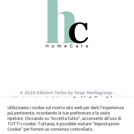
© 2020 Edizioni Turbo by Tespi Mediagroup -
Direttore: Angelo Frigerio -
Cookie Policy
-
Privacy
Policy
- P.IVA 03632610964
Utilizziamo i cookie sul nostro sito web per darti l'esperienza
più pertinente, ricordando le tue preferenze e le visite
ripetute. Cliccando su "Accetta tutto", acconsenti all'uso di
TUTTI i cookie. Tuttavia, è possibile visitare "Impostazioni
Instagram
Pinterest
Cookie" per fornire un consenso controllato..