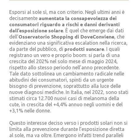
Cerca
per:
Esporsi al sole sì, ma con criterio. Negli ultimi anni è
aumentata la consapevolezza dei
decisamente
consumatori riguardo a rischi e danni derivanti
dall’esposizione solare
. È quel che emerge dai dati
Osservatorio Shopping di DoveConviene
dell’
, che
evidenziano una significativa escalation nella ricerca,
prodotti suncare
da parte del pubblico, di
. I quali
registrano un vero e proprio boom: si parla di una
crescita del 202% nel solo mese di maggio 2024,
rispetto allo stesso periodo nell’anno precedente.
Tale dato sottolinea un cambiamento radicale nelle
abitudini dei consumatori, spinti da un urgente
bisogno di prevenzione, soprattutto alla luce delle
nuove diagnosi mediche. In Italia, nel 2022, sono stati
stimati circa 12.700 nuovi casi di melanoma della
cute, in crescita del +4,4% annuo negli uomini e del
+3,1% nelle donne.
Questo interesse deciso verso i prodotti solari non si
limita alla prevenzione durante l’esposizione diretta
al sole, ma va oltre. Emergono infatti trend paralleli