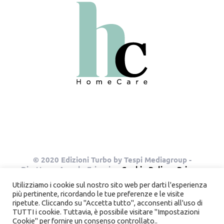
© 2020 Edizioni Turbo by Tespi Mediagroup -
Direttore: Angelo Frigerio -
Cookie Policy
-
Privacy
Policy
- P.IVA 03632610964
Utilizziamo i cookie sul nostro sito web per darti l'esperienza
più pertinente, ricordando le tue preferenze e le visite
ripetute. Cliccando su "Accetta tutto", acconsenti all'uso di
TUTTI i cookie. Tuttavia, è possibile visitare "Impostazioni
Instagram
Pinterest
Cookie" per fornire un consenso controllato..