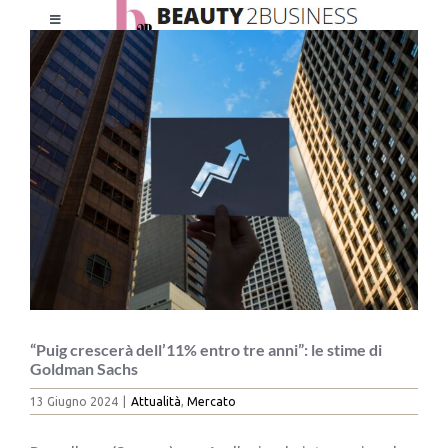
Salta
Toggle
al
Ingrandisci
Navigation
contenuto
immagine
HOME
CHI SIAMO
LE RIVISTE
NEWSLETTER
CATEGORIE
“Puig crescerà dell’11% entro tre anni”: le stime di
Goldman Sachs
13 Giugno 2024
|
Attualità
,
Mercato
CONTATTI