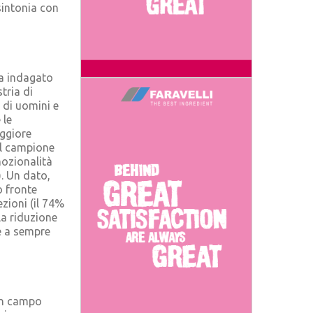
 sintonia con
ha indagato
tria di
e di uomini e
 le
aggiore
del campione
mozionalità
). Un dato,
o fronte
ezioni (il 74%
la riduzione
be a sempre
 in campo