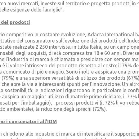
rea nuovi mercati, investe sul territorio e progetta prodotti in
delle esigenze delle famiglie”.
 dei prodotti
rio competitivo in costante evoluzione, Adacta International 
ttative del consumatore sull’evoluzione dei prodotti dell’Indus
tate realizzate 2.250 interviste, in tutta Italia, su un campion
sabili degli acquisti, di età compresa tra 18 e 60 anni. Diverse
he l’Industria di marca è chiamata a presidiare con sempre m
a è il valore intrinseco del prodotto rispetto al costo: il 79% 
ia comunicato di più e meglio. Sono inoltre auspicate una pro
 (79%) e una superiore versatilità di utilizzo dei prodotti (67%
 che apre la via a interessanti spunti per l’innovazione. Un altr
a sostenibilità: le indicazioni riguardano in particolare le conf
auspica un maggior utilizzo di materie prime riciclate, il 73% 
 usati per l’imballaggio), i processi produttivi (il 72% li vorreb
o ambientale), la riduzione degli sprechi (72%).
no i consumatori all’IDM
 chiedono alle Industrie di marca di intensificare il supporto