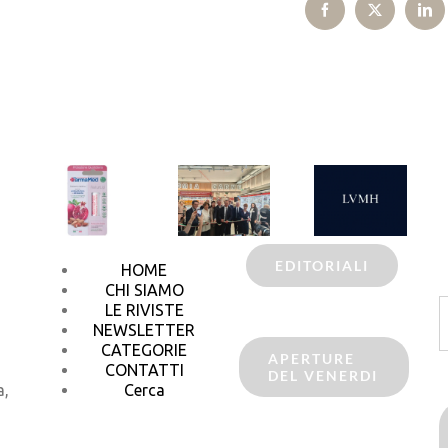
Facebook
X
Lin
EDITORIALI
HOME
CHI SIAMO
C
LE RIVISTE
p
NEWSLETTER
CATEGORIE
APERTURE
CONTATTI
DEL VENERDI
a,
Cerca