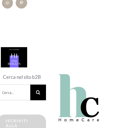
kedIn
WhatsApp
Pinterest
Cerca nel sito b2B
erca
er:
ISCRIVITI
ALLA