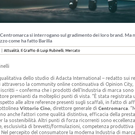
 Centromarca si interrogano sul gradimento dei loro brand. Ma n
ezzo come ha fatto Barilla
|
Attualità
,
Il Graffio di Luigi Rubinelli
,
Mercato
nelli
ualitativa dello studio di Adacta International – redatto sui r
i attraverso la community online continuativa di Opinion City,
 iscritti – conferma che i prodotti dell’Industria di marca sono
re premianti da molteplici punti di vista. “È stata registrata 
spetto alle altre referenze presenti sugli scaffali, in fatto di aff
Vittorio Cino
Centromarca
ottolinea
, direttore generale di
. “
no anche fattori come qualità distintiva, efficacia della prest
 la sostenibilità. Altri punti di forza ricorrenti sono eccellenza
, esclusività di brevetti/formulazioni, competenza produttiva
 Nel percepito del consumatore la moderna Industria di marca