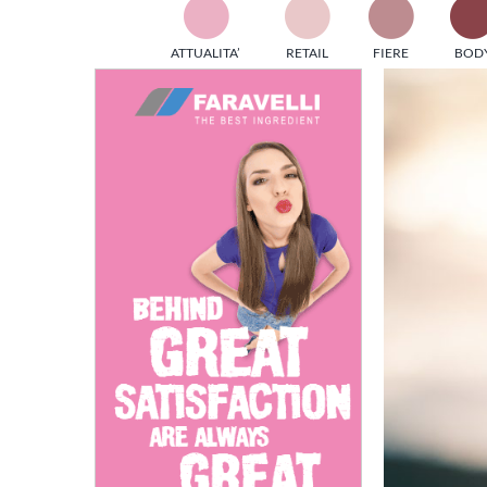
TES
ATTUALITA’
RETAIL
FIERE
BOD
ed e
Ingrandisci
part
immagine
info
tec
Sta