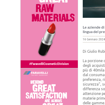
Le aziende di
lingua del pr
16 Gennaio 2024
Di Giulio Rubi
La porzione q
degli acquist
più di 40mila
dal consumato
preferenza, ri
sicurezza”, s
differenza so
attenzione per
materie prime
delle gamme.