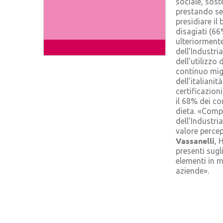
sociale, sos
prestando se
presidiare il
disagiati (66
ulteriormente
dell’Industri
dell’utilizzo
continuo mig
dell’italianit
certificazion
il 68% dei co
dieta. «Comp
dell’Industri
valore percep
Vassanelli
, 
presenti sugl
elementi in m
aziende».