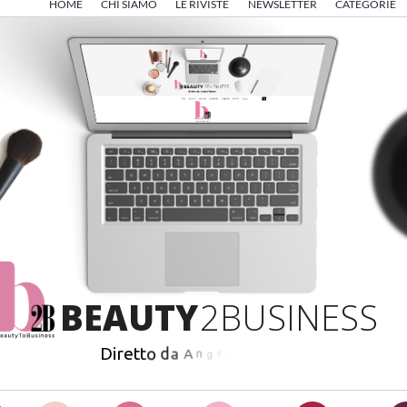
HOME
CHI SIAMO
LE RIVISTE
NEWSLETTER
CATEGORIE
B
E
A
U
T
Y
2
B
U
S
I
N
E
S
S
D
i
r
e
t
t
o
d
a
A
n
g
e
l
o
F
r
i
g
e
r
i
o