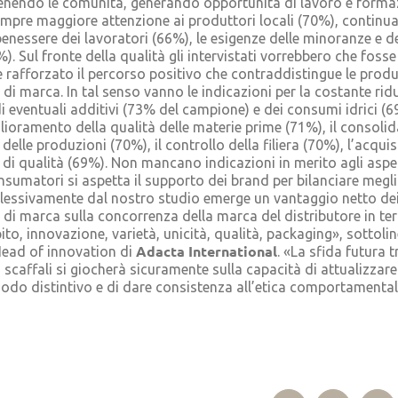
tenendo le comunità, generando opportunità di lavoro e forma
mpre maggiore attenzione ai produttori locali (70%), continu
 benessere dei lavoratori (66%), le esigenze delle minoranze e d
%). Sul fronte della qualità gli intervistati vorrebbero che fosse
 rafforzato il percorso positivo che contraddistingue le produ
a di marca. In tal senso vanno le indicazioni per la costante rid
 di eventuali additivi (73% del campione) e dei consumi idrici (69
lioramento della qualità delle materie prime (71%), il consol
à delle produzioni (70%), il controllo della filiera (70%), l’acqui
i di qualità (69%). Non mancano indicazioni in merito agli aspett
nsumatori si aspetta il supporto dei brand per bilanciare megli
lessivamente dal nostro studio emerge un vantaggio netto dei
a di marca sulla concorrenza della marca del distributore in ter
ito, innovazione, varietà, unicità, qualità, packaging», sottoli
Adacta International
Head of innovation di
. «La sfida futura t
i scaffali si giocherà sicuramente sulla capacità di attualizzare
odo distintivo e di dare consistenza all’etica comportamental