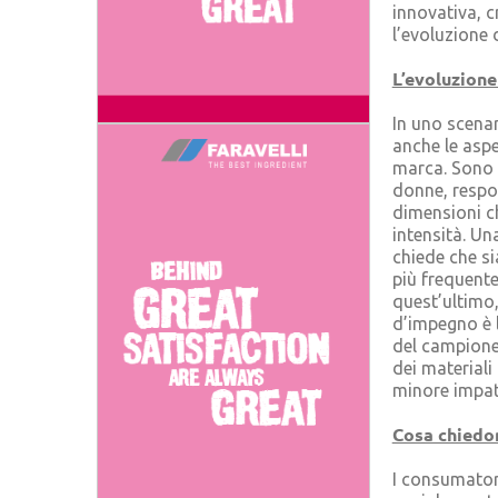
innovativa, c
l’evoluzione 
L’evoluzione
In uno scena
anche le aspe
marca. Sono s
donne, respon
dimensioni c
intensità. Un
chiede che s
più frequente
quest’ultimo,
d’impegno è l
del campione 
dei materiali
minore impatt
Cosa chiedo
I consumatori