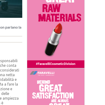
on parlano la
esponsabili
 che conta
 considerati
una netta
idabilità e
Ma a fare la
azione e
 delle
 e ampiezza
 è