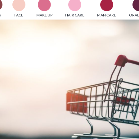
PI MEDIAGROUP racchiude un pool di società di comunicazi
Y
FACE
MAKE UP
HAIR CARE
MAN CARE
ORAL
ditrici specializzate nell’informazione b2b. Edizioni Turbo, in
icolare, attraverso numerose riviste verticali, fornisce strument
rmazione che coinvolgono gli attori nei settori beauty, food,
hnology, entertainment e sport.
LE RIVISTE
y tuned!
Scroll Down