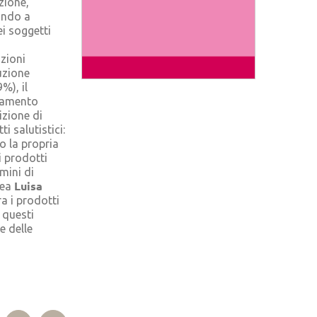
zione,
ando a
ei soggetti
zioni
uzione
%), il
idamento
sizione di
i salutistici:
o la propria
 prodotti
mini di
Luisa
nea
ra i prodotti
 questi
e delle