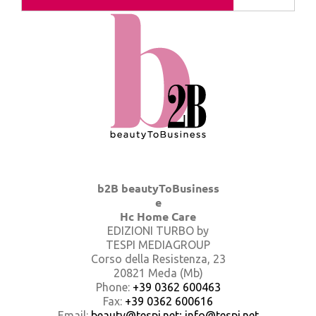
b2B beautyToBusiness
e
Hc Home Care
EDIZIONI TURBO by
TESPI MEDIAGROUP
Corso della Resistenza, 23
20821 Meda (Mb)
Phone:
+39 0362 600463
Fax:
+39 0362 600616
Email:
beauty@tespi.net; info@tespi.net