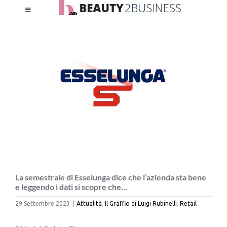
Salta
Toggle
al
Ingrandisci
Navigation
contenuto
immagine
HOME
CHI SIAMO
LE RIVISTE
NEWSLETTER
CATEGORIE
La semestrale di Esselunga dice che l’azienda sta bene
e leggendo i dati si scopre che…
29 Settembre 2023
|
Attualità
,
Il Graffio di Luigi Rubinelli
,
Retail
CONTATTI