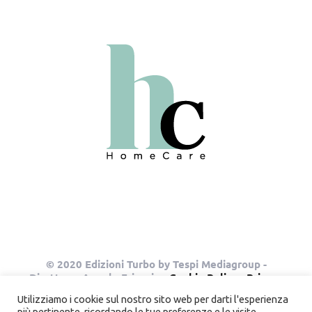
© 2020 Edizioni Turbo by Tespi Mediagroup -
Direttore: Angelo Frigerio -
Cookie Policy
-
Privacy
Policy
- P.IVA 03632610964
Utilizziamo i cookie sul nostro sito web per darti l'esperienza
più pertinente, ricordando le tue preferenze e le visite