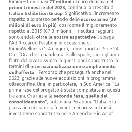
77 milioni
Rimini – Con quasi
di euro di ricavi nel
Cerca
primo trimestre del 2023
, continua la crescita di
per:
Italian Exhibition Group
. Significativo l’incremento
scorso anno
39
rispetto allo stesso periodo dello
(
milioni di euro in più
), così come il miglioramento
rispetto al 2019 (67,3 milioni). “I risultati raggiunti
oltre le nostre aspettative
sono andati
”, spiega
l’Ad Riccardo Peraboni in occasione di
RiminiWellness (1-4 giugno), come riporta il Sole 24
Ore. “Ora che la pandemia è alle spalle, raccogliamo i
frutti del lavoro svolto in questi anni soprattutto in
internazionalizzazione e ampliamento
termini di
dell’offerta
”. Percorso che proseguirà anche nel
2023, grazie alle nuove acquisizioni in programma
oltreconfine. Una, in particolare, in Sud America. “La
prima fase del progetto è stata completata in questi
seconda fase, quella del
tre anni. Ora inizia la
consolidamento
”, sottolinea Peraboni. “Dubai è la
piazza in cui siamo più avanti, nei prossimi mesi
investiremo soprattutto nelle Americhe e in Asia”.