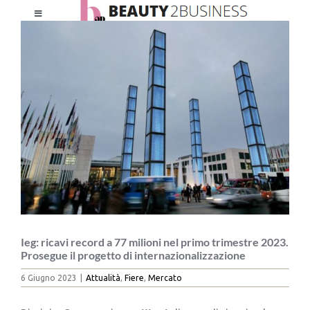
Salta
Toggle
al
Ingrandisci
Navigation
contenuto
immagine
HOME
CHI SIAMO
LE RIVISTE
NEWSLETTER
CATEGORIE
Ieg: ricavi record a 77 milioni nel primo trimestre 2023.
Prosegue il progetto di internazionalizzazione
6 Giugno 2023
|
Attualità
,
Fiere
,
Mercato
CONTATTI