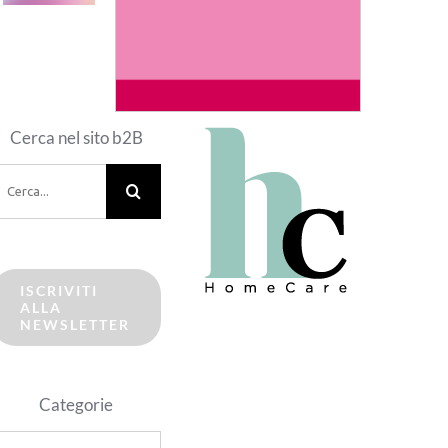
Cerca nel sito b2B
erca
er:
ISCRIVITI
ALLA
NEWSLETTER
Categorie
ategorie