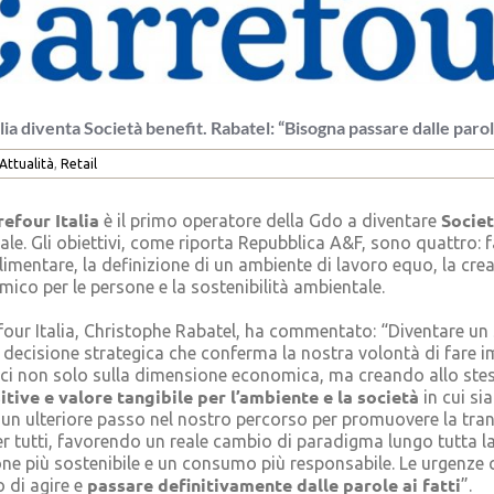
ia diventa Società benefit. Rabatel: “Bisogna passare dalle parole
Attualità
,
Retail
refour Italia
Societ
è il primo operatore della Gdo a diventare
nale. Gli obiettivi, come riporta Repubblica A&F, sono quattro: f
limentare, la definizione di un ambiente di lavoro equo, la cre
ico per le persone e la sostenibilità ambientale.
four Italia, Christophe Rabatel, ha commentato: “Diventare un
 decisione strategica che conferma la nostra volontà di fare 
ci non solo sulla dimensione economica, ma creando allo st
itive e valore tangibile per l’ambiente e la società
in cui sia
 un ulteriore passo nel nostro percorso per promuovere la tra
r tutti, favorendo un reale cambio di paradigma lungo tutta la 
ne più sostenibile e un consumo più responsabile. Le urgenze 
passare definitivamente dalle parole ai fatti
 di agire e
”.