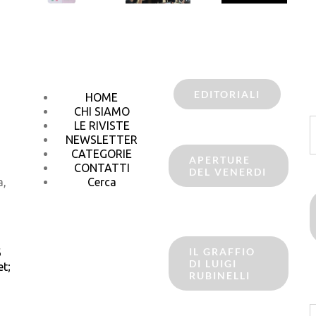
EDITORIALI
HOME
CHI SIAMO
C
LE RIVISTE
p
NEWSLETTER
CATEGORIE
APERTURE
CONTATTI
DEL VENERDI
a,
Cerca
IL GRAFFIO
6
DI LUIGI
t;
RUBINELLI
C