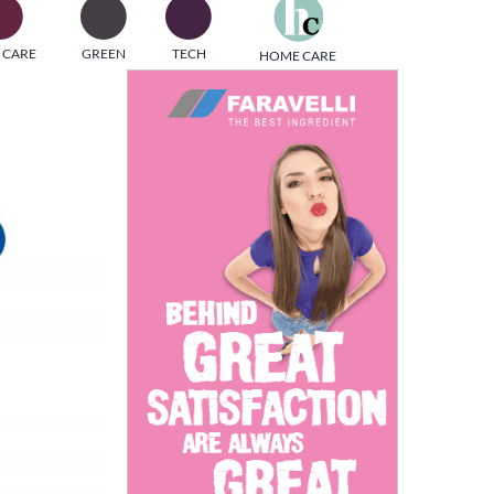
one
 CARE
GREEN
TECH
HOME CARE
i di