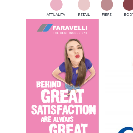
TES
ATTUALITA’
RETAIL
FIERE
BOD
ed e
Ingrandisci
part
immagine
info
tec
Sta