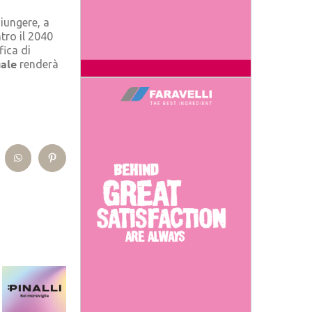
giungere, a
tro il 2040
fica di
ale
renderà
kedIn
WhatsApp
Pinterest