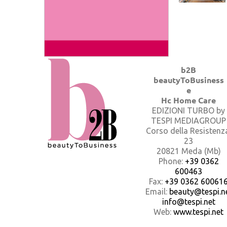
b2B
beautyToBusiness
e
Hc Home Care
EDIZIONI TURBO by
TESPI MEDIAGROUP
Corso della Resistenz
23
20821 Meda (Mb)
Phone:
+39 0362
600463
Fax:
+39 0362 60061
Email:
beauty@tespi.ne
info@tespi.net
Web:
www.tespi.net