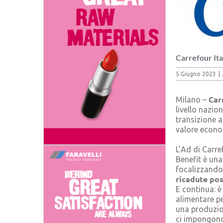
Carrefour Ital
5 Giugno 2023
|
Car
Milano –
livello nazio
transizione a
valore econom
L’Ad di Carre
Benefit è una
focalizzando
ricadute pos
E continua: è
alimentare pe
una produzio
ci impongono