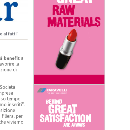
 ai fatti”
à benefit
a
avorire la
azione di
 Società
impresa
esso tempo
mo inseriti”.
nsizione
filiera, per
che viviamo