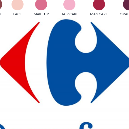
PI MEDIAGROUP racchiude un pool di società di comunicazi
Y
FACE
MAKE UP
HAIR CARE
MAN CARE
ORAL
ditrici specializzate nell’informazione b2b. Edizioni Turbo, in
icolare, attraverso numerose riviste verticali, fornisce strument
rmazione che coinvolgono gli attori nei settori beauty, food,
hnology, entertainment e sport.
LE RIVISTE
y tuned!
Scroll Down