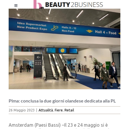
Salta
Toggle
al
Ingrandisci
Navigation
contenuto
immagine
HOME
CHI SIAMO
LE RIVISTE
NEWSLETTER
CATEGORIE
Plma: conclusa la due giorni olandese dedicata alla PL
26 Maggio 2023
|
Attualità
,
Fiere
,
Retail
CONTATTI
Amsterdam (Paesi Bassi) –Il 23 e 24 maggio si è