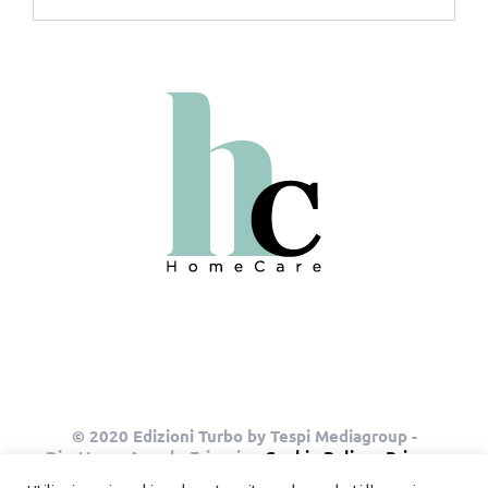
© 2020 Edizioni Turbo by Tespi Mediagroup -
Direttore: Angelo Frigerio -
Cookie Policy
-
Privacy
Policy
- P.IVA 03632610964