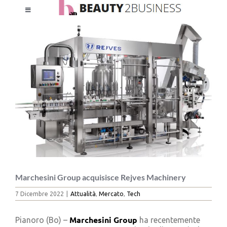
Salta
Toggle
al
Ingrandisci
Navigation
contenuto
immagine
HOME
CHI SIAMO
LE RIVISTE
NEWSLETTER
CATEGORIE
Marchesini Group acquisisce Rejves Machinery
7 Dicembre 2022
|
Attualità
,
Mercato
,
Tech
CONTATTI
Marchesini Group
Pianoro (Bo) –
ha recentemente