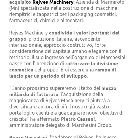
acquisito
Rejves Machinery
. Azienda di Marmirolo
Cerca
(Mn) specializzata nella costruzione di macchine
per:
riempitrici e tappatrici per i packaging cosmetici,
farmaceutici, chimici e alimentari.
condivide i valori portanti del
Rejves Machinery
gruppo
: produzione italiana, ascendente
internazionale, approccio costruttivo, forte
considerazione del capitale umano e legame con il
territorio. Il suo ingresso nell’organico di Marchesini
rafforzare la divisione
nasce con l’intenzione di
cosmetica
rampa di
del gruppo. E di essere una
lancio per un periodo di sviluppo
.
mezzo
“L’anno prossimo supereremo il tetto del
miliardo di fatturato
: l’acquisizione della
maggioranza di Rejves Machinery ci aiuterà a
diversificare ancora di più il nostro già vasto
portafoglio clienti e a guadagnare nuovi obiettivi di
Pietro Cassani
crescita” ha affermato
,
amministratore delegato di Marchesini Group.
Renzo Vesentini,
fondatore di Rejves, ha invece