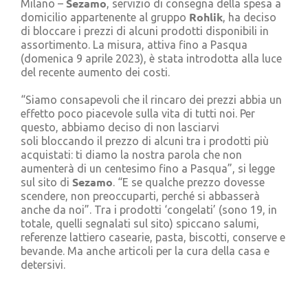
Sezamo
Milano –
, servizio di consegna della spesa a
Cerca
Rohlik
domicilio appartenente al gruppo
, ha deciso
per:
di bloccare i prezzi di alcuni prodotti disponibili in
assortimento. La misura, attiva fino a Pasqua
(domenica 9 aprile 2023), è stata introdotta alla luce
del recente aumento dei costi.
“Siamo consapevoli che il rincaro dei prezzi abbia un
effetto poco piacevole sulla vita di tutti noi. Per
questo, abbiamo deciso di non lasciarvi
soli bloccando il prezzo di alcuni tra i prodotti più
acquistati: ti diamo la nostra parola che non
aumenterà di un centesimo fino a Pasqua”, si legge
Sezamo
sul sito di
. “E se qualche prezzo dovesse
scendere, non preoccuparti, perché si abbasserà
anche da noi”. Tra i prodotti ‘congelati’ (sono 19, in
totale, quelli segnalati sul sito) spiccano salumi,
referenze lattiero casearie, pasta, biscotti, conserve e
bevande. Ma anche articoli per la cura della casa e
detersivi.