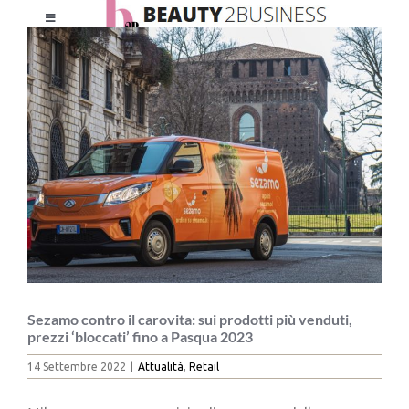
Salta
Toggle
al
Ingrandisci
Navigation
contenuto
immagine
HOME
CHI SIAMO
LE RIVISTE
NEWSLETTER
CATEGORIE
Sezamo contro il carovita: sui prodotti più venduti,
prezzi ‘bloccati’ fino a Pasqua 2023
14 Settembre 2022
|
Attualità
,
Retail
CONTATTI