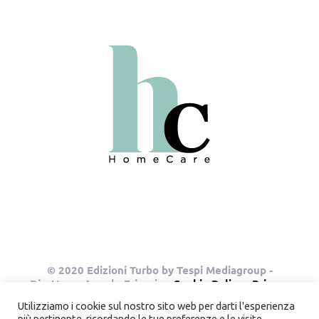
© 2020 Edizioni Turbo by Tespi Mediagroup -
Direttore: Angelo Frigerio -
Cookie Policy
-
Privacy
Policy
- P.IVA 03632610964
Utilizziamo i cookie sul nostro sito web per darti l'esperienza
più pertinente, ricordando le tue preferenze e le visite