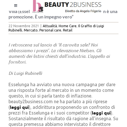
Salta
Toggle
al
Villa (Esselunga): “La nostra nuova campagna non è una
Navigation
contenuto
promozione. È un impegno vero”
HOME
22 Novembre 2021
|
Attualità
,
Home Care
,
Il Graffio di Luigi
Rubinelli
,
Mercato
,
Personal care
,
Retail
CHI SIAMO
I retroscena sul lancio di ‘Il carovita sale? Noi
abbassiamo i prezzi’. La rilevazione Nielsen. Gli
aumenti dei listini chiesti dall’industria. L’appello ai
LE RIVISTE
fornitori.
Di Luigi Rubinelli
NEWSLETTER
Esselunga ha avviato una nuova campagna per dare
una risposta forte al mercato in un momento come
questo, in cui si parla tanto di inflazione.
CATEGORIE
beauty2business.com ne ha parlato a più riprese
leggi qui
(
), addirittura proponendo un confronto di
leggi qui
prezzi fra Esselunga e i suoi competitor (
).
CONTATTI
Sostanzialmente il risultato dà ragione all’insegna. Su
questa premessa abbiamo intervistato il direttore