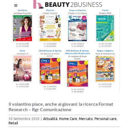
Salta
Toggle
al
Ingrandisci
Navigation
contenuto
immagine
HOME
CHI SIAMO
LE RIVISTE
NEWSLETTER
CATEGORIE
Il volantino piace, anche ai giovani: la ricerca Format
Research – Rgr Comunicazione
CONTATTI
30 Settembre 2020
|
Attualità
,
Home Care
,
Mercato
,
Personal care
,
Retail