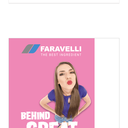
Cerca
per: