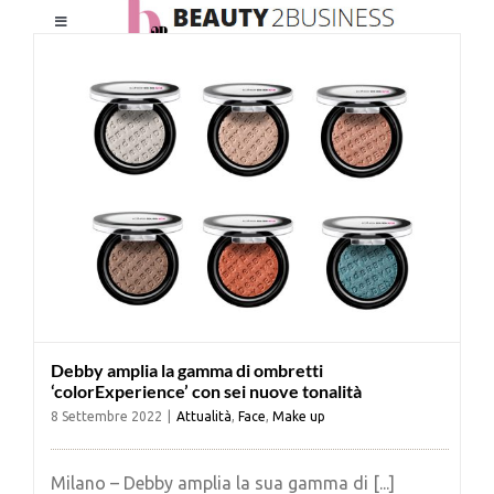
Salta
Toggle
al
Navigation
contenuto
HOME
CHI SIAMO
LE RIVISTE
NEWSLETTER
Debby amplia la gamma di ombretti
CATEGORIE
‘colorExperience’ con sei nuove tonalità
8 Settembre 2022
|
Attualità
,
Face
,
Make up
CONTATTI
Milano – Debby amplia la sua gamma di [...]