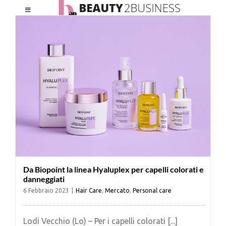
Salta
Toggle
al
Navigation
contenuto
HOME
CHI SIAMO
LE RIVISTE
NEWSLETTER
Da Biopoint la linea Hyaluplex per capelli colorati e
CATEGORIE
danneggiati
6 Febbraio 2023
|
Hair Care
,
Mercato
,
Personal care
CONTATTI
Lodi Vecchio (Lo) – Per i capelli colorati [...]