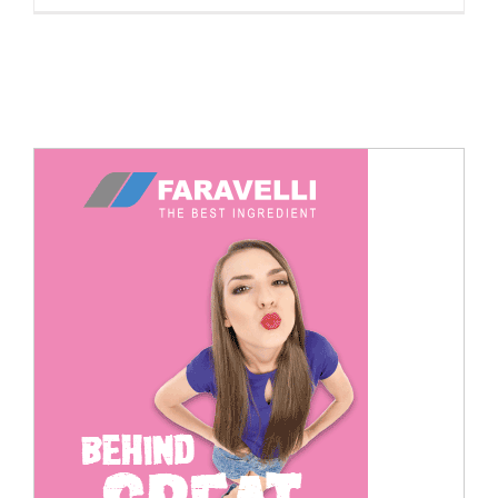
Cerca
per: