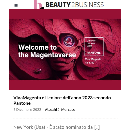
Salta
Toggle
al
Navigation
contenuto
HOME
CHI SIAMO
LE RIVISTE
NEWSLETTER
VivaMagenta è il colore dell’anno 2023 secondo
CATEGORIE
Pantone
2 Dicembre 2022
|
Attualità
,
Mercato
CONTATTI
New York (Usa) - È stato nominato da [...]