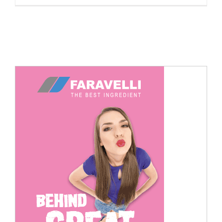
Cerca
per: